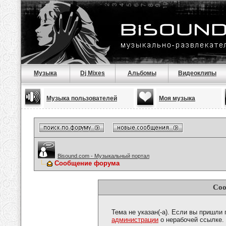
Музыка
Dj Mixes
Альбомы
Видеоклипы
Музыка пользователей
Моя музыка
Bisound.com - Музыкальный портал
Сообщение форума
Соо
Тема не указан(-а). Если вы пришли
администрации
о нерабочей ссылке.