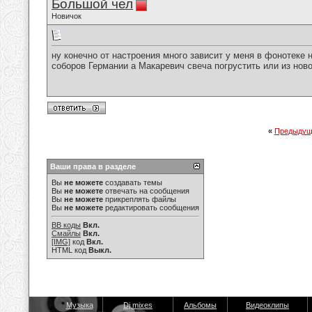
Большой чел
Новичок
ну конечно от настроения много зависит у меня в фонотеке на
соборов Германии а Макаревич свеча погрустить или из но
«
Предыдущ
Ваши права в разделе
Вы
не можете
создавать темы
Вы
не можете
отвечать на сообщения
Вы
не можете
прикреплять файлы
Вы
не можете
редактировать сообщения
BB коды
Вкл.
Смайлы
Вкл.
[IMG]
код
Вкл.
HTML код
Выкл.
Музыка
Dj mixes
Альбомы
Видеоклипы