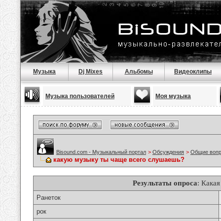
Музыка
Dj Mixes
Альбомы
Видеоклипы
Музыка пользователей
Моя музыка
Bisound.com - Музыкальный портал
>
Обсуждения
>
Общие воп
какую музыку ты чаще всего слушаешь?
Результаты опроса
: Кака
Ранеток
рок