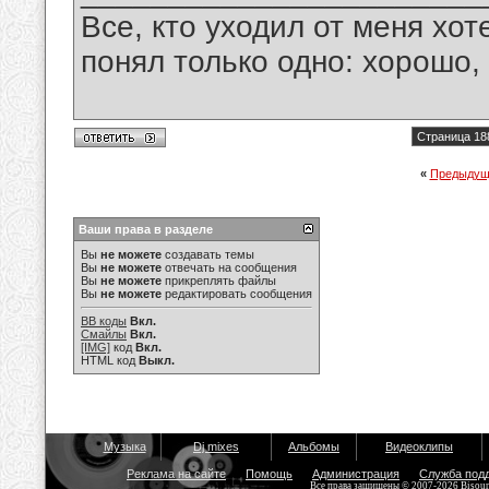
Все, кто уходил от меня хот
понял только одно: хорошо,
Страница 18
«
Предыдущ
Ваши права в разделе
Вы
не можете
создавать темы
Вы
не можете
отвечать на сообщения
Вы
не можете
прикреплять файлы
Вы
не можете
редактировать сообщения
BB коды
Вкл.
Смайлы
Вкл.
[IMG]
код
Вкл.
HTML код
Выкл.
Музыка
Dj mixes
Альбомы
Видеоклипы
Реклама на сайте
Помощь
Администрация
Служба под
Все права защищены © 2007-2026 Bisou