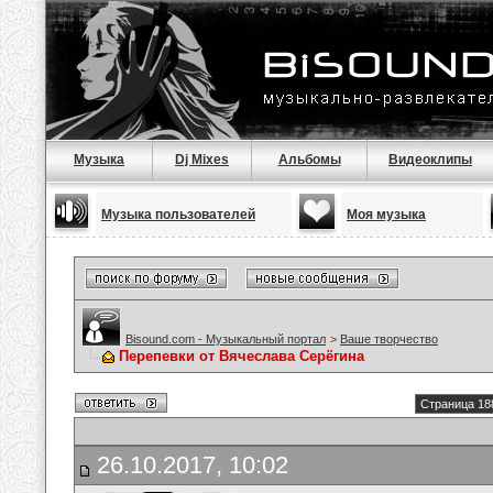
Музыка
Dj Mixes
Альбомы
Видеоклипы
Музыка пользователей
Моя музыка
Bisound.com - Музыкальный портал
>
Ваше творчество
Перепевки от Вячеслава Серёгина
Страница 18
26.10.2017, 10:02