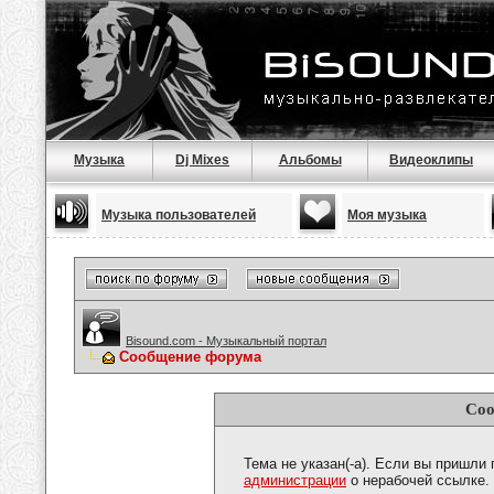
Музыка
Dj Mixes
Альбомы
Видеоклипы
Музыка пользователей
Моя музыка
Bisound.com - Музыкальный портал
Сообщение форума
Соо
Тема не указан(-а). Если вы пришли
администрации
о нерабочей ссылке.