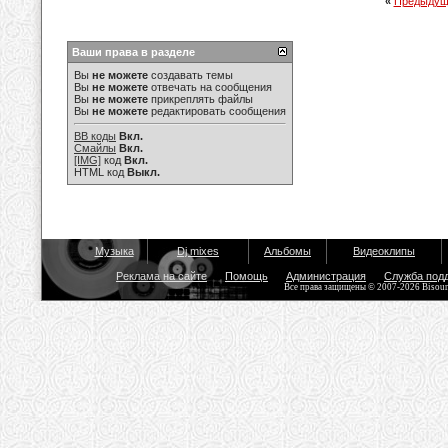
«
Предыдущ
Ваши права в разделе
Вы
не можете
создавать темы
Вы
не можете
отвечать на сообщения
Вы
не можете
прикреплять файлы
Вы
не можете
редактировать сообщения
BB коды
Вкл.
Смайлы
Вкл.
[IMG]
код
Вкл.
HTML код
Выкл.
Музыка
Dj mixes
Альбомы
Видеоклипы
Реклама на сайте
Помощь
Администрация
Служба под
Все права защищены © 2007-2026 Bisou