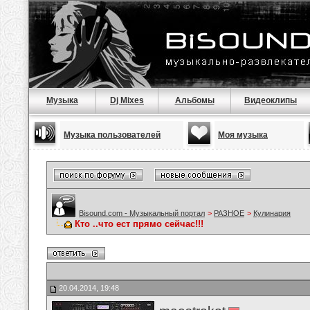
Музыка
Dj Mixes
Альбомы
Видеоклипы
Музыка пользователей
Моя музыка
Bisound.com - Музыкальный портал
>
РАЗНОЕ
>
Кулинария
Кто ..что ест прямо сейчас!!!
20.04.2014, 19:48