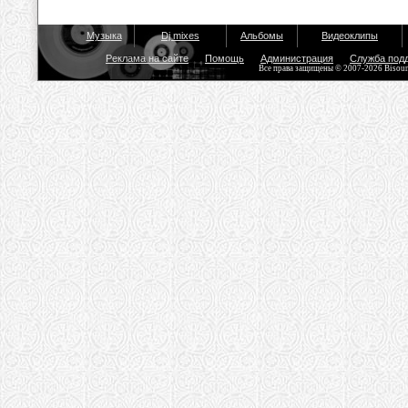
Музыка
Dj mixes
Альбомы
Видеоклипы
Реклама на сайте
Помощь
Администрация
Служба под
Все права защищены © 2007-2026 Bisou