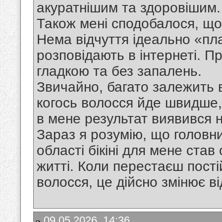
акуратнішим та здоровішим.
Також мені сподобалося, що
Нема відчуття ідеально «пла
розповідають в інтернеті. П
гладкою та без запалень.
Звичайно, багато залежить в
когось волосся йде швидше,
в мене результат виявився 
Зараз я розумію, що головн
області бікіні для мене ста
житті. Коли перестаєш пості
волосся, це дійсно змінює в
09.05.2026, 14:36