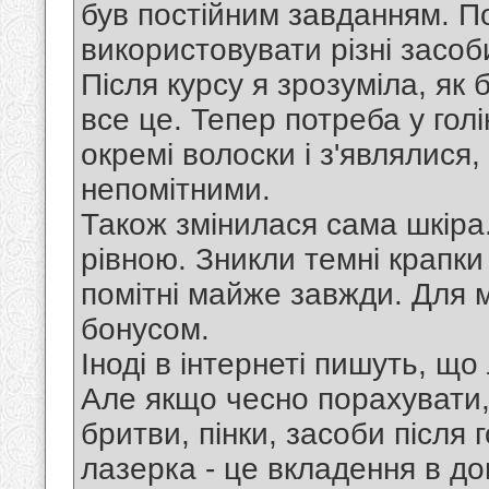
був постійним завданням. По
використовувати різні засоби
Після курсу я зрозуміла, як
все це. Тепер потреба у гол
окремі волоски і з'являлися
непомітними.
Також змінилася сама шкіра
рівною. Зникли темні крапки 
помітні майже завжди. Для 
бонусом.
Іноді в інтернеті пишуть, що
Але якщо чесно порахувати,
бритви, пінки, засоби після 
лазерка - це вкладення в д