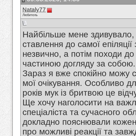
Nataly77
Любитель
Найбільше мене здивувало, 
ставлення до самої епіляції
незвично, а потім походи д
частиною догляду за собою.
Зараз я вже спокійно можу 
мої очікування. Особливо для
років мук із бритвою це відч
Ще хочу наголосити на важл
спеціаліста та сучасного об
докладно пояснювали кожен
про можливі реакції та завж