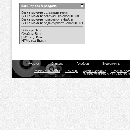
Ваши права в разделе
Вы
не можете
создавать темы
Вы
не можете
отвечать на сообщения
Вы
не можете
прикреплять файлы
Вы
не можете
редактировать сообщения
BB коды
Вкл.
Смайлы
Вкл.
[IMG]
код
Вкл.
HTML код
Выкл.
Музыка
Dj mixes
Альбомы
Видеоклипы
Реклама на сайте
Помощь
Администрация
Служба под
Все права защищены © 2007-2026 Bisou