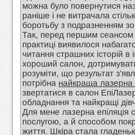
можна було повернутися наз
раніше і не витрачала стільки
боротьбу з подразненням зони
Так, перед першим сеансом
практиці виявилося набагато
читання страшних історій в і
хороший салон, дотримувати
розуміти, що результат з'яв
потрібна
найкраща лазерна е
звертатися в салон ЕпіЛазер
обладнання та найкращі дів
Для мене лазерна епіляція 
послугою, а й способом пок
життя. Шкіра стала гладеньк