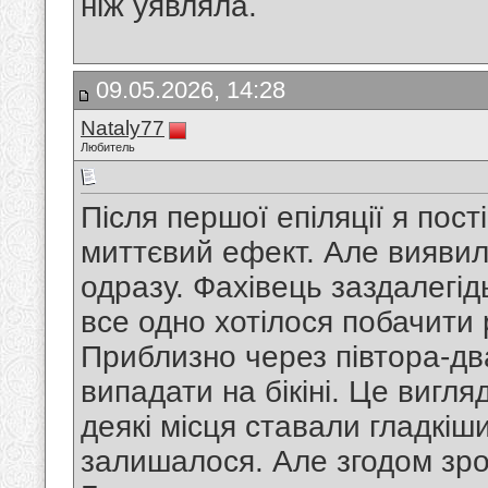
ніж уявляла.
09.05.2026, 14:28
Nataly77
Любитель
Після першої епіляції я пост
миттєвий ефект. Але виявил
одразу. Фахівець заздалегі
все одно хотілося побачити
Приблизно через півтора-дв
випадати на бікіні. Це вигл
деякі місця ставали гладкі
залишалося. Але згодом зро