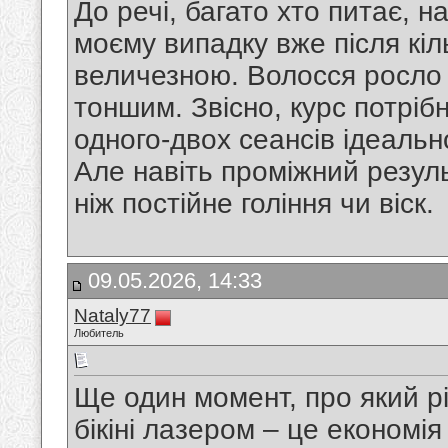
До речі, багато хто питає, н
моєму випадку вже після кіл
величезною. Волосся росло р
тоншим. Звісно, курс потріб
одного-двох сеансів ідеально
Але навіть проміжний резул
ніж постійне гоління чи віск.
09.05.2026, 14:33
Nataly77
Любитель
Ще один момент, про який рі
бікіні лазером – це економія