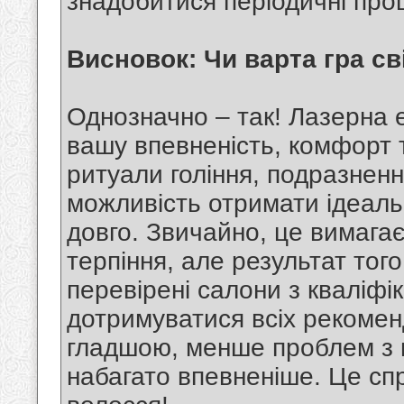
знадобитися періодичні проц
Висновок: Чи варта гра св
Однозначно – так! Лазерна еп
вашу впевненість, комфорт 
ритуали гоління, подразненн
можливість отримати ідеаль
довго. Звичайно, це вимагає
терпіння, але результат тог
перевірені салони з кваліф
дотримуватися всіх рекомен
гладшою, менше проблем з п
набагато впевненіше. Це сп