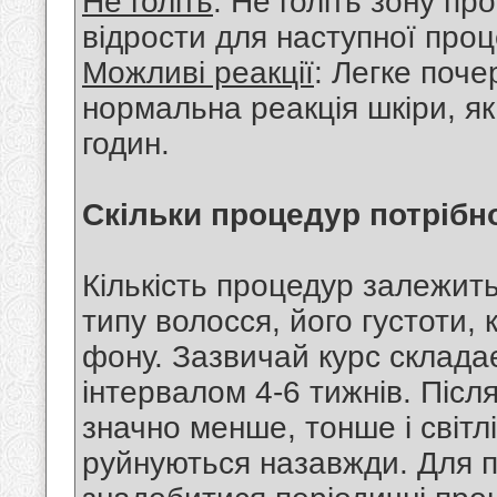
Не голіть
: Не голіть зону пр
відрости для наступної проц
Можливі реакції
: Легке поче
нормальна реакція шкіри, як
годин.
Скільки процедур потрібн
Кількість процедур залежить
типу волосся, його густоти,
фону. Зазвичай курс складає
інтервалом 4-6 тижнів. Післ
значно менше, тонше і світл
руйнуються назавжди. Для 