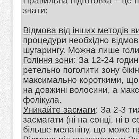
Правильна підготовка – це п
знати:
Відмова від інших методів 
процедури необхідно відмов
шугарингу. Можна лише голи
Гоління зони
: За 12-24 годи
ретельно поголити зону бікін
максимально короткими, щоб
на довжині волосини, а ма
фолікула.
Уникайте засмаги
: За 2-3 т
засмагати (ні на сонці, ні в 
більше меланіну, що може пр