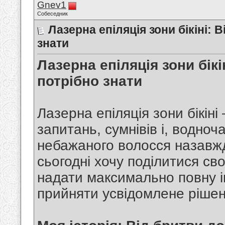
Gnev1
Собеседник
Лазерна епіляція зони бікіні: 
знати
Лазерна епіляція зони бікі
потрібно знати
Лазерна епіляція зони бікіні
запитань, сумнівів і, водно
небажаного волосся назавжд
сьогодні хочу поділитися св
надати максимально повну 
прийняти усвідомлене рішен