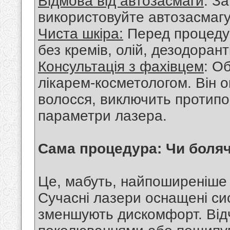
Відмова від автозасмаги
: З
використовуйте автозасмагу
Чиста шкіра:
Перед процедур
без кремів, олій, дезодорант
Консультація з фахівцем
: О
лікарем-косметологом. Він о
волосся, виключить протипо
параметри лазера.
Сама процедура: Чи боля
Це, мабуть, найпоширеніше 
Сучасні лазери оснащені си
зменшують дискомфорт. Відч