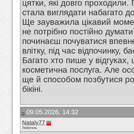
цятки, які довго проходили. П
стала виглядати набагато д
Ще зауважила цікавий моме
не потрібно постійно думати
починаєш почуватися впевне
влітку, під час відпочинку, б
Багато хто пише у відгуках,
косметична послуга. Але ос
ще й способом позбутися р
бікіні.
09.05.2026, 14:32
Nataly77
Любитель