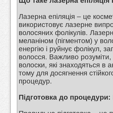
Що таке лазерна епіляція 
Лазерна епіляція – це косме
використовує лазерне випр
волосяних фолікулів. Лазер
меланіном (пігментом) у вол
енергію і руйнує фолікул, з
волосся. Важливо розуміти,
волоски, які знаходяться в а
тому для досягнення стійког
процедур.
Підготовка до процедури: