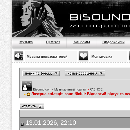
Музыка
Dj Mixes
Альбомы
Видеоклипы
Музыка пользователей
Моя музыка
Bisound.com - Музыкальный портал
>
РАЗНОЕ
Лазерна епіляція зони бікіні: Відвертий відгук та в
13.01.2026, 22:10