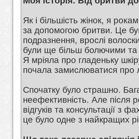
Моя історія: Від бритви д
Як і більшість жінок, я рокам
за допомогою бритви. Це був
подразнення, врослі волоски,
були ще більш болючими та 
Я мріяла про гладеньку шкіру
почала замислюватися про л
Спочатку було страшно. Багат
неефективність. Але після 
відгуків та консультації з ф
це було одне з найкращих рі