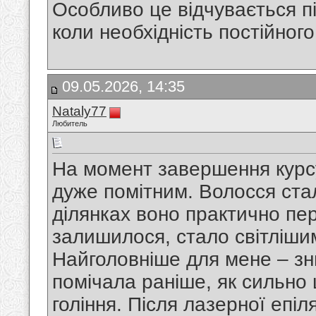
Особливо це відчувається п
коли необхідність постійног
09.05.2026, 14:35
Nataly77
Любитель
На момент завершення курсу 
дуже помітним. Волосся стал
ділянках воно практично пер
залишилося, стало світлішим
Найголовніше для мене – зн
помічала раніше, як сильно 
гоління. Після лазерної епіля