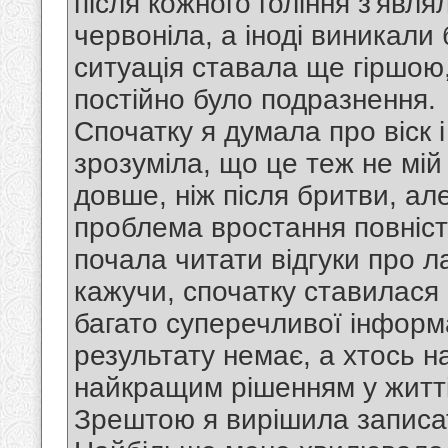
після кожного гоління з'явл
червоніла, а іноді виникали 
ситуація ставала ще гіршою,
постійно було подразнення.
Спочатку я думала про віск і
зрозуміла, що це теж не мій
довше, ніж після бритви, ал
проблема вростання повніст
почала читати відгуки про ла
кажучи, спочатку ставилася 
багато суперечливої інформа
результату немає, а хтось н
найкращим рішенням у житті
Зрештою я вирішила записат