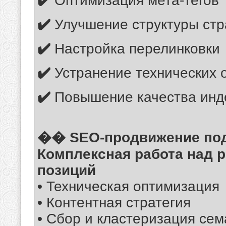
✔️
Оптимизация мета-тегов
✔️
Улучшение структуры стр
✔️
Настройка перелинковки
✔️
Устранение технических 
✔️
Повышение качества инд
�� SEO-продвижение под
Комплексная работа над р
позиций
•
Техническая оптимизация
•
Контентная стратегия
•
Сбор и кластеризация сем