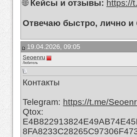
🌐
Кейсы и отзывы:
https:/
Отвечаю быстро, лично и 
19.04.2026, 09:05
Seoenru
Любитель
Контакты
Telegram:
https://t.me/Seoen
Qtox:
E4B822913824E49AB74E4
8FA8233C28265C97306F47