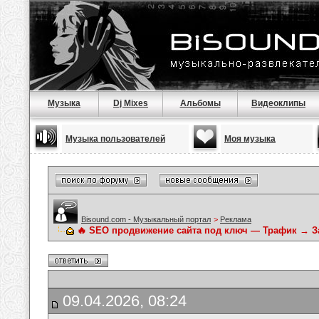
Музыка
Dj Mixes
Альбомы
Видеоклипы
Музыка пользователей
Моя музыка
Bisound.com - Музыкальный портал
>
Реклама
🔥 SEO продвижение сайта под ключ — Трафик → 
09.04.2026, 08:24