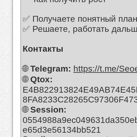
✅ Получаете понятный план
✅ Решаете, работать дальш
Контакты
🌐
Telegram:
https://t.me/Seo
🌐
Qtox:
E4B822913824E49AB74E4
8FA8233C28265C97306F47
🌐
Session:
0554988a9ec049631da350e
e65d3e56134bb521