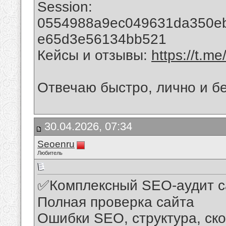
Session:
0554988a9ec049631da350e
e65d3e56134bb521
Кейсы и отзывы:
https://t.m
Отвечаю быстро, лично и бе
30.04.2026, 07:34
Seoenru
Любитель
✅Комплексный SEO-аудит са
Полная проверка сайта
Ошибки SEO, структура, ско