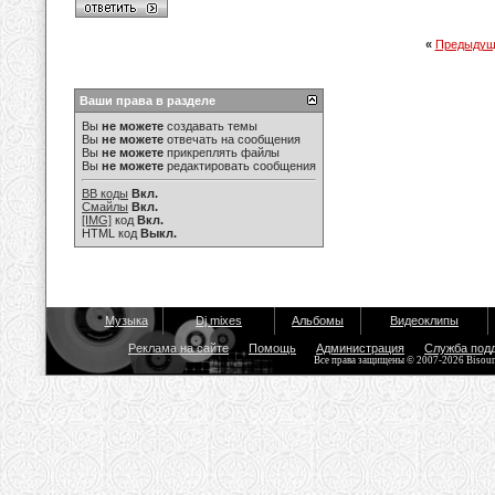
«
Предыдущ
Ваши права в разделе
Вы
не можете
создавать темы
Вы
не можете
отвечать на сообщения
Вы
не можете
прикреплять файлы
Вы
не можете
редактировать сообщения
BB коды
Вкл.
Смайлы
Вкл.
[IMG]
код
Вкл.
HTML код
Выкл.
Музыка
Dj mixes
Альбомы
Видеоклипы
Реклама на сайте
Помощь
Администрация
Служба под
Все права защищены © 2007-2026 Bisou