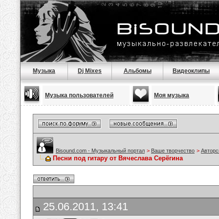
Музыка
Dj Mixes
Альбомы
Видеоклипы
Музыка пользователей
Моя музыка
Bisound.com - Музыкальный портал
>
Ваше творчество
>
Авторс
Песни под гитару от Вячеслава Серёгина
25.06.2011, 13:41