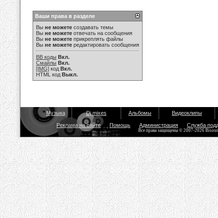
Ваши права в разделе
Вы
не можете
создавать темы
Вы
не можете
отвечать на сообщения
Вы
не можете
прикреплять файлы
Вы
не можете
редактировать сообщения
BB коды
Вкл.
Смайлы
Вкл.
[IMG]
код
Вкл.
HTML код
Выкл.
Музыка
Dj mixes
Альбомы
Видеоклипы
Реклама на сайте
Помощь
Администрация
Служба под
Все права защищены © 2007-2026 Bisou