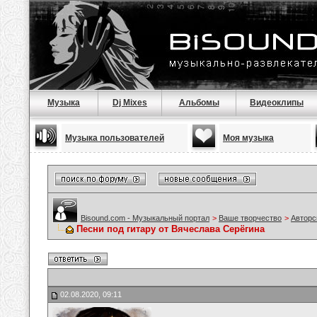
Музыка
Dj Mixes
Альбомы
Видеоклипы
Музыка пользователей
Моя музыка
Bisound.com - Музыкальный портал
>
Ваше творчество
>
Авторс
Песни под гитару от Вячеслава Серёгина
02.08.2020, 09:11