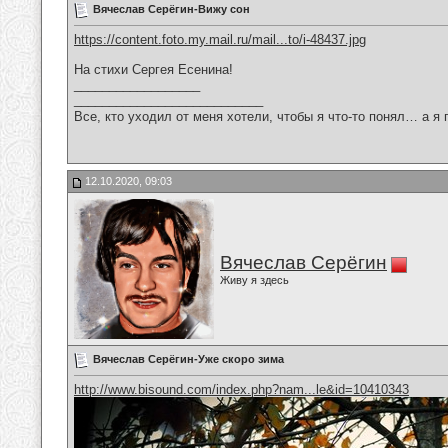
Вячеслав Серёгин-Вижу сон
https://content.foto.my.mail.ru/mail...to/i-48437.jpg
На стихи Сергея Есенина!
__________________
___________________________
Все, кто уходил от меня хотели, чтобы я что-то понял… а я 
12.10.2020, 09:03
Вячеслав Серёгин
Живу я здесь
Вячеслав Серёгин-Уже скоро зима
http://www.bisound.com/index.php?nam...le&id=10410343