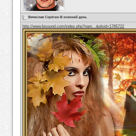
Вячеслав Серёгин-В осенний день
http://www.bisound.com/index.php?nam...&plsid=1785722