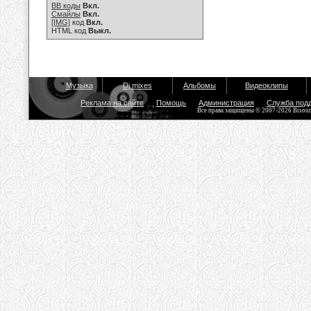
BB коды
Вкл.
Смайлы
Вкл.
[IMG]
код
Вкл.
HTML код
Выкл.
Музыка
Dj mixes
Альбомы
Видеоклипы
Реклама на сайте
Помощь
Администрация
Служба под
Все права защищены © 2007-2026 Bisou