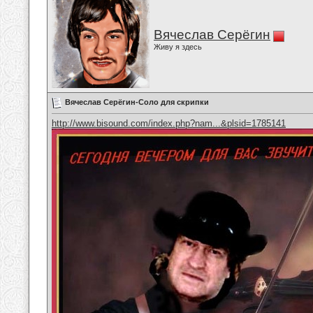
Вячеслав Серёгин
Живу я здесь
Вячеслав Серёгин-Соло для скрипки
http://www.bisound.com/index.php?nam...&plsid=1785141