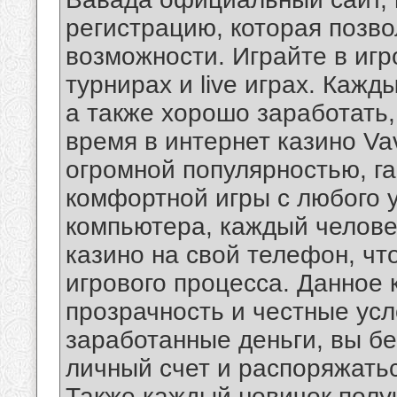
регистрацию, которая позв
возможности. Играйте в игр
турнирах и live играх. Кажд
а также хорошо заработать,
время в интернет казино Va
огромной популярностью, г
комфортной игры с любого 
компьютера, каждый челове
казино на свой телефон, что
игрового процесса. Данное
прозрачность и честные усл
заработанные деньги, вы б
личный счет и распоряжать
Также каждый новичок полу