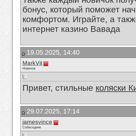
бонус, который поможет на
комфортом. Играйте, а такж
интернет казино Вавада
19.05.2025, 14:40
MarkVit
Новичок
Привет, стильные
коляски 
29.07.2025, 17:14
jamesvince
Собеседник