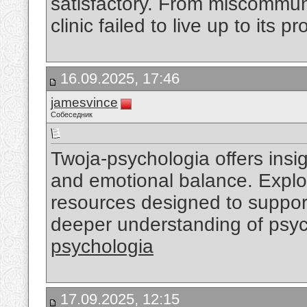
satisfactory. From miscommuni
clinic failed to live up to its 
16.09.2025, 17:46
jamesvince
Собеседник
Twoja-psychologia offers insig
and emotional balance. Explor
resources designed to support
deeper understanding of psych
psychologia
17.09.2025, 12:15