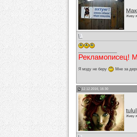
Мак
Живу я
__________________
Рекламописец! Мо
Я мзду не беру
Мне за дер
12.12.2016, 16:30
tulu
Живу я