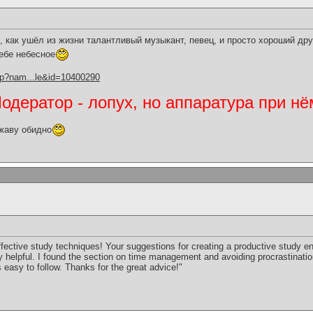
 как ушёл из жизни талантливый музыкант, певец, и просто хороший др
ебе небесное
hp?nam...le&id=10400290
дератор - лопух, но аппаратура при нё
жаву обидно
ffective study techniques! Your suggestions for creating a productive study e
ly helpful. I found the section on time management and avoiding procrastination
 easy to follow. Thanks for the great advice!"