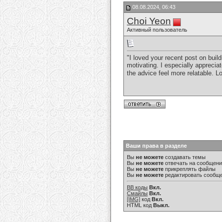
08.08.2024, 06:43
Choi Yeon
Активный пользователь
"I loved your recent post on bui
motivating. I especially appreci
the advice feel more relatable. L
Ваши права в разделе
Вы
не можете
создавать темы
Вы
не можете
отвечать на сообщен
Вы
не можете
прикреплять файлы
Вы
не можете
редактировать сообщ
BB коды
Вкл.
Смайлы
Вкл.
[IMG]
код
Вкл.
HTML код
Выкл.