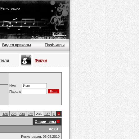
|
Регистрация
Помощь
Добавить в избранное
Видео приколы
Flash-игры
атели
Форум
Имя
Пароль
186
226
234
235
236
237
>
Опции темы
#
2351
Регистрация: 06.08.2010