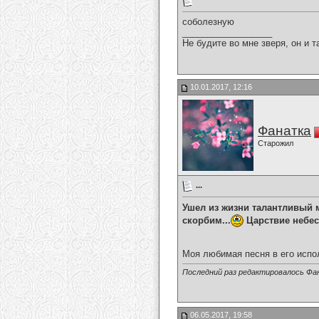
соболезную
__________________
Не будите во мне зверя, он и т
10.01.2017, 12:16
Фанатка
Старожил
...
Ушел из жизни талантливый 
скорбим...
Царствие небесн
Моя любимая песня в его испол
Последний раз редактировалось Фан
06.05.2017, 19:58