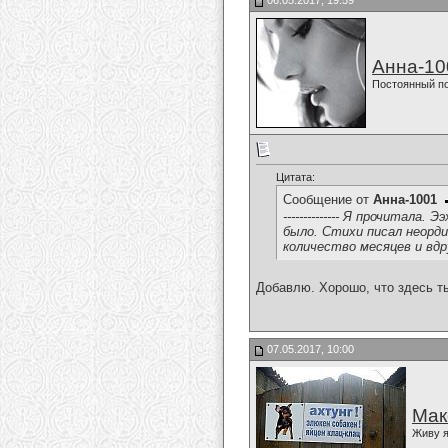
06.05.2017, 19:59
Анна-10
Постоянный п
Цитата:
Сообщение от
Анна-1001
-------------- Я прочитал
было. Стихи писал неорди
количество месяцев и вдр
Добавлю. Хорошо, что здесь т
07.05.2017, 10:00
Мак
Живу я