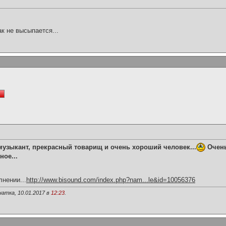
ак не высыпается...
музыкант, прекрасный товарищ и очень хороший человек...
Очень
ое...
нении...
http://www.bisound.com/index.php?nam...le&id=10056376
атка, 10.01.2017 в
12:23
.