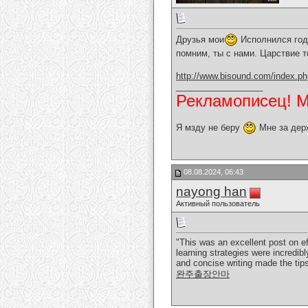
Друзья мои
Исполнился год,
помним, ты с нами. Царствие т
http://www.bisound.com/index.p
__________________
Рекламописец! Мо
Я мзду не беру
Мне за дер
08.08.2024, 06:43
nayong han
Активный пользователь
"This was an excellent post on e
learning strategies were incredib
and concise writing made the tips
완주출장안마