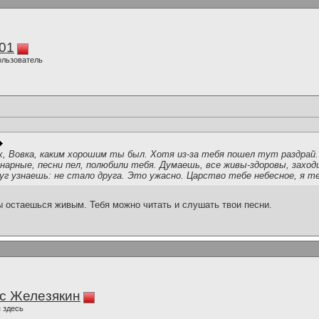
01
ользователь
а. Ээх, Вовка, каким хорошим ты был. Хотя из-за тебя пошел тут раздрай
нарные, песни пел, полюбили тебя. Думаешь, все живы-здоровы, заход
уг узнаешь: не стало друга. Это ужасно. Царство тебе небесное, я те
ы остаешься живым. Тебя можно читать и слушать твои песни.
с Железякин
 здесь