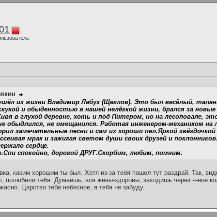
01
ользователь
зякин
30 ушёл из жизни Владимир Лабух (Щеглов). Это был весёлый, тал
 скукой и обыденностью в нашей нелёгкой жизни, брался за новые
Живя в глухой деревне, хоть и под Питером, но на лесоповале, э
 не обыдлился, не омещанился. Работая инженером-механиком на л
орил замечательные песни и сам их хорошо пел.Яркой звёздочко
ссеивая мрак и зажигая светом души своих друзей и поклонников
держало сердце.
.Спи спокойно, дорогой ДРУГ.Скорбим, любим, помним.
х, Вовка, каким хорошим ты был. Хотя из-за тебя пошел тут раздрай. Так, в
л, полюбили тебя. Думаешь, все живы-здоровы, заходишь через н-ное ко
жасно. Царство тебе небесное, я тебя не забуду.