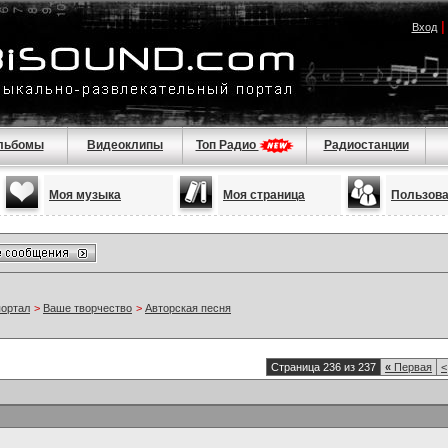
Вход
льбомы
Видеоклипы
Топ Радио
Радиостанции
Моя музыка
Моя страница
Пользов
портал
>
Ваше творчество
>
Авторская песня
Страница 236 из 237
«
Первая
<