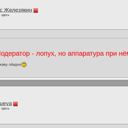
с Железякин
 здесь
дератор - лопух, но аппаратура при нё
жаву обидно
lueva
 здесь