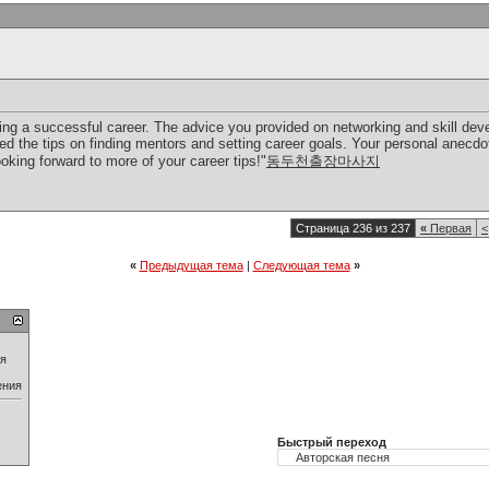
lding a successful career. The advice you provided on networking and skill de
ated the tips on finding mentors and setting career goals. Your personal anec
ooking forward to more of your career tips!"
동두천출장마사지
Страница 236 из 237
«
Первая
<
«
Предыдущая тема
|
Следующая тема
»
ия
ения
Быстрый переход