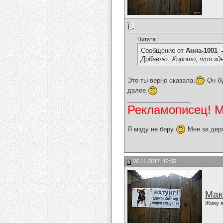
Цитата:
Сообщение от
Анна-1001
Добавлю. Хорошо, что зд
Это ты верно сказала.
Он бу
далее.
__________________
Рекламописец! Мо
Я мзду не беру
Мне за дер
26.11.2017, 12:06
Мак
Живу я