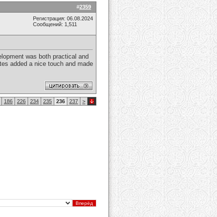
#
2359
Регистрация: 06.08.2024
Сообщений: 1,511
velopment was both practical and
dotes added a nice touch and made
186
226
234
235
236
237
>