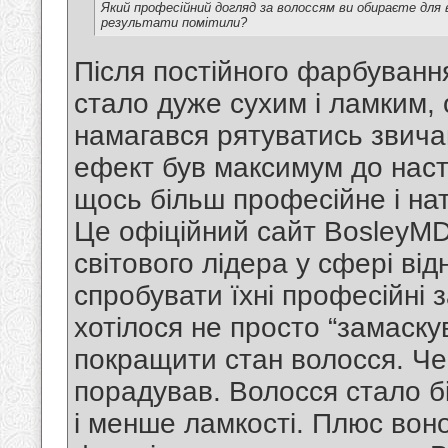
Який професійний догляд за волоссям ви обираєте для 
результати помітили?
Після постійного фарбуванн
стало дуже сухим і ламким, 
намагався рятуватись звича
ефект був максимум до наст
щось більш професійне і на
Це офіційний сайт BosleyMD
світового лідера у сфері ві
спробувати їхні професійні 
хотілося не просто “замаску
покращити стан волосся. Че
порадував. Волосся стало б
і менше ламкості. Плюс воно