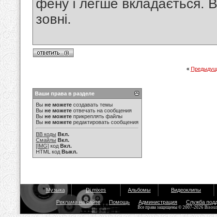
фену і легше вкладається. 
зовні.
«
Предыдущ
Ваши права в разделе
Вы
не можете
создавать темы
Вы
не можете
отвечать на сообщения
Вы
не можете
прикреплять файлы
Вы
не можете
редактировать сообщения
BB коды
Вкл.
Смайлы
Вкл.
[IMG]
код
Вкл.
HTML код
Выкл.
Музыка
Dj mixes
Альбомы
Видеоклипы
Реклама на сайте
Помощь
Администрация
Служба под
Все права защищены © 2007-2026 Bisou