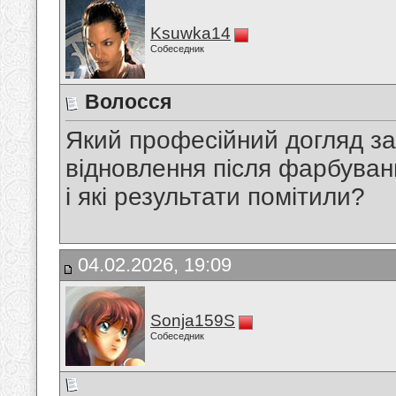
Ksuwka14
Собеседник
Волосся
Який професійний догляд за
відновлення після фарбуван
і які результати помітили?
04.02.2026, 19:09
Sonja159S
Собеседник