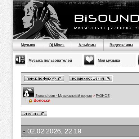
Музыка
Dj Mixes
Альбомы
Видеоклипы
Музыка пользователей
Моя музыка
Bisound.com - Музыкальный портал
>
РАЗНОЕ
Волосся
02.02.2026, 22:19