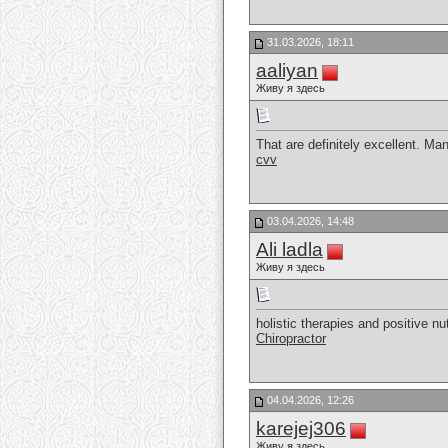
31.03.2026, 18:11
aaliyan
Живу я здесь
That are definitely excellent. Ma
cvv
03.04.2026, 14:48
Ali ladla
Живу я здесь
holistic therapies and positive nu
Chiropractor
04.04.2026, 12:26
karejej306
Живу я здесь