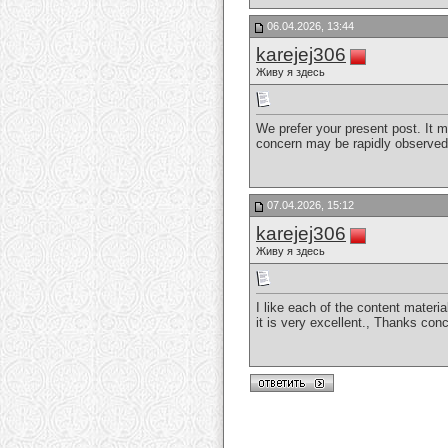
06.04.2026, 13:44
karejej306
Живу я здесь
We prefer your present post. It ma
concern may be rapidly observe
07.04.2026, 15:12
karejej306
Живу я здесь
I like each of the content materia
it is very excellent., Thanks co