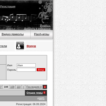
|
Регистрация
Помощь
Добавить в избранное
Видео приколы
Flash-игры
атели
Форум
Имя
Пароль
07
108
109
110
>
Последняя
»
Опции темы
#
1071
Регистрация: 06.09.2024