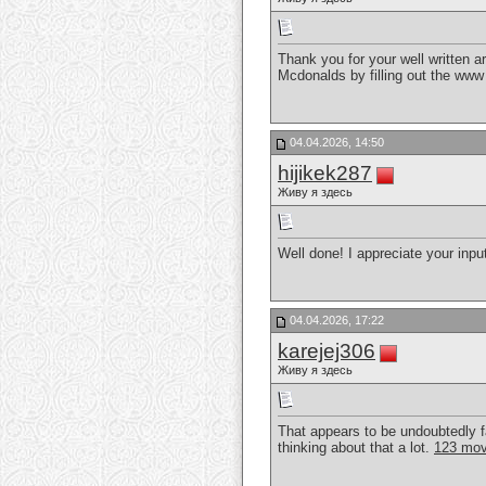
Thank you for your well written a
Mcdonalds by filling out the ww
04.04.2026, 14:50
hijikek287
Живу я здесь
Well done! I appreciate your input
04.04.2026, 17:22
karejej306
Живу я здесь
That appears to be undoubtedly f
thinking about that a lot.
123 mov