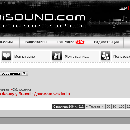
Вход
льбомы
Видеоклипы
Топ Радио
Радиостанции
Моя музыка
Моя страница
Пользов
портал
>
Обсуждения
о Фонду у Львові: Допомога Фахівців
Страница 108 из 112
«
Первая
<
58
98
106
1