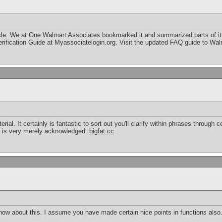
ticle. We at One.Walmart Associates bookmarked it and summarized parts of 
rification Guide at Myassociatelogin.org. Visit the updated FAQ guide to Wa
rial. It certainly is fantastic to sort out you'll clarify within phrases through 
al is very merely acknowledged.
bigfat cc
know about this. I assume you have made certain nice points in functions also