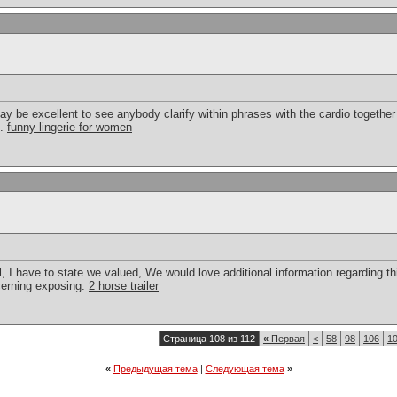
y be excellent to see anybody clarify within phrases with the cardio together w
d.
funny lingerie for women
l, I have to state we valued, We would love additional information regarding thi
ncerning exposing.
2 horse trailer
Страница 108 из 112
«
Первая
<
58
98
106
1
«
Предыдущая тема
|
Следующая тема
»