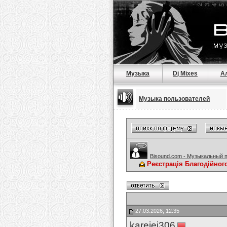
Музыка
Dj Mixes
А
Музыка пользователей
Bisound.com - Музыкальный 
Реєстрація Благодійног
27.03.2026, 12:35
karejej306