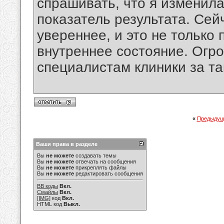
спрашивать, что я изменила
показатель результата. Сей
увереннее, и это не только 
внутреннее состояние. Огр
специалистам клиники за та
«
Предыдущ
Ваши права в разделе
Вы
не можете
создавать темы
Вы
не можете
отвечать на сообщения
Вы
не можете
прикреплять файлы
Вы
не можете
редактировать сообщения
BB коды
Вкл.
Смайлы
Вкл.
[IMG]
код
Вкл.
HTML код
Выкл.