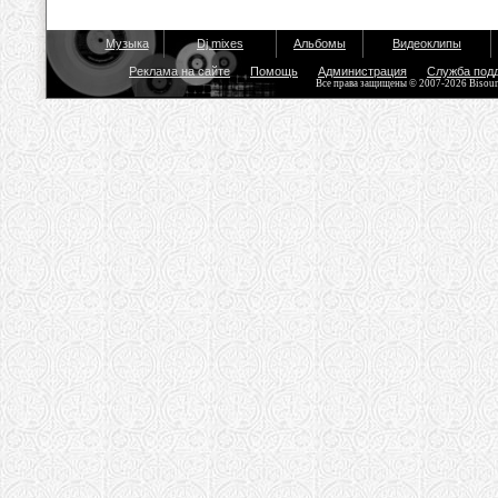
Музыка
Dj mixes
Альбомы
Видеоклипы
Реклама на сайте
Помощь
Администрация
Служба под
Все права защищены © 2007-2026 Bisou