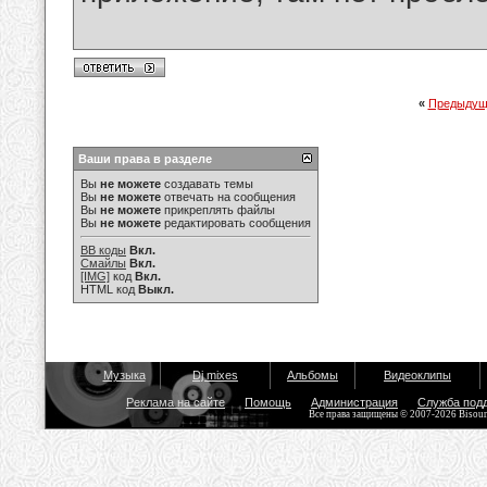
«
Предыдущ
Ваши права в разделе
Вы
не можете
создавать темы
Вы
не можете
отвечать на сообщения
Вы
не можете
прикреплять файлы
Вы
не можете
редактировать сообщения
BB коды
Вкл.
Смайлы
Вкл.
[IMG]
код
Вкл.
HTML код
Выкл.
Музыка
Dj mixes
Альбомы
Видеоклипы
Реклама на сайте
Помощь
Администрация
Служба под
Все права защищены © 2007-2026 Bisou