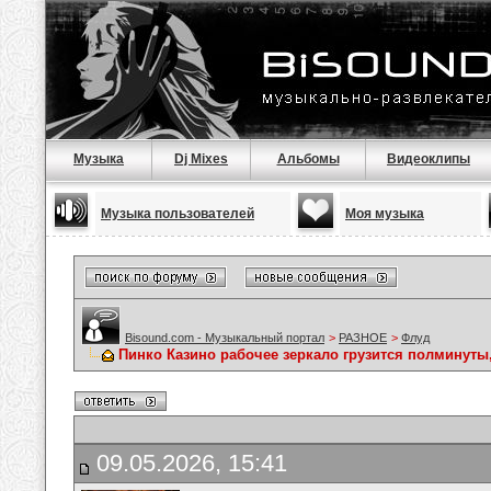
Музыка
Dj Mixes
Альбомы
Видеоклипы
Музыка пользователей
Моя музыка
Bisound.com - Музыкальный портал
>
РАЗНОЕ
>
Флуд
Пинко Казино рабочее зеркало грузится полминуты
09.05.2026, 15:41