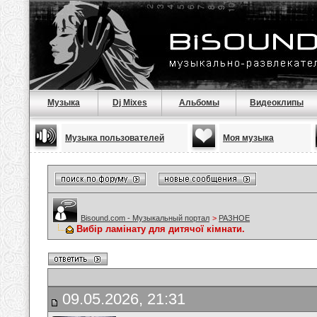
Музыка
Dj Mixes
Альбомы
Видеоклипы
Музыка пользователей
Моя музыка
Bisound.com - Музыкальный портал
>
РАЗНОЕ
Вибір ламінату для дитячої кімнати.
09.05.2026, 21:31