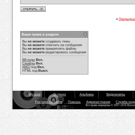
«
Предыдущ
Ваши права в разделе
Вы
не можете
создавать темы
Вы
не можете
отвечать на сообщения
Вы
не можете
прикреплять файлы
Вы
не можете
редактировать сообщения
BB коды
Вкл.
Смайлы
Вкл.
[IMG]
код
Вкл.
HTML код
Выкл.
Музыка
Dj mixes
Альбомы
Видеоклипы
Реклама на сайте
Помощь
Администрация
Служба под
Все права защищены © 2007-2026 Bisou