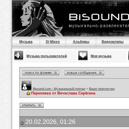
Музыка
Dj Mixes
Альбомы
Видеоклипы
Музыка пользователей
Моя музыка
Bisound.com - Музыкальный портал
>
Ваше творчество
Перепевки от Вячеслава Серёгина
20.02.2026, 01:26