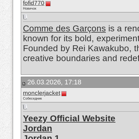
fofid770
Новичок
Comme des Garçons
is a re
known for its bold, experimen
Founded by Rei Kawakubo, th
creative boundaries and rede
26.03.2026, 17:18
monclerjacket
Собеседник
Yeezy Official Website
Jordan
Jordan 1