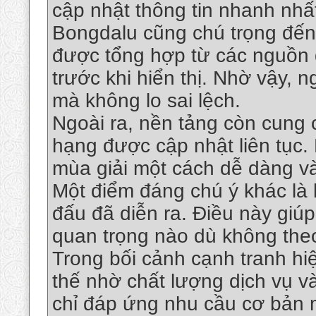
cập nhật thông tin nhanh nhấ
Bongdalu cũng chú trọng đến 
được tổng hợp từ các nguồn đ
trước khi hiển thị. Nhờ vậy,
mà không lo sai lệch.
Ngoài ra, nền tảng còn cung c
hạng được cập nhật liên tục.
mùa giải một cách dễ dàng và 
Một điểm đáng chú ý khác là 
đấu đã diễn ra. Điều này giúp
quan trọng nào dù không theo 
Trong bối cảnh cạnh tranh hi
thế nhờ chất lượng dịch vụ v
chỉ đáp ứng nhu cầu cơ bản m