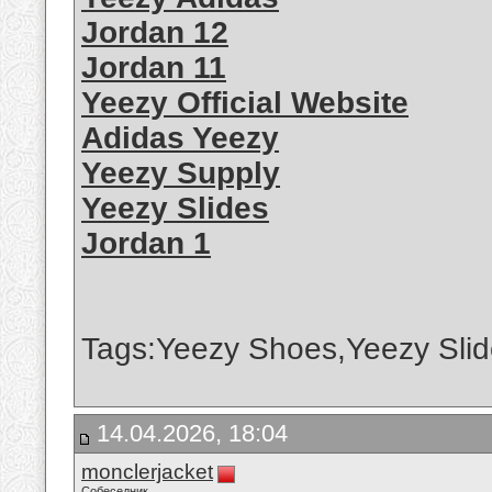
Jordan 12
Jordan 11
Yeezy Official Website
Adidas Yeezy
Yeezy Supply
Yeezy Slides
Jordan 1
Tags:Yeezy Shoes,Yeezy Slid
14.04.2026, 18:04
monclerjacket
Собеседник