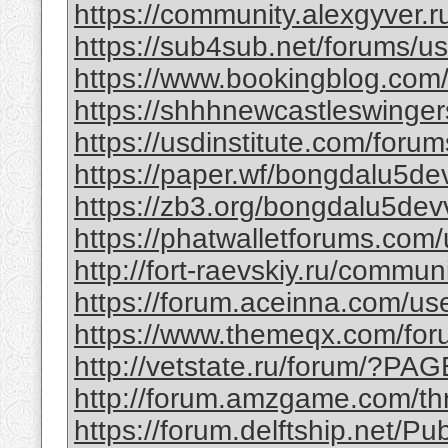
https://community.alexgyver.
https://sub4sub.net/forums/u
https://www.bookingblog.com
https://shhhnewcastleswinger
https://usdinstitute.com/for
https://paper.wf/bongdalu5d
https://zb3.org/bongdalu5de
https://phatwalletforums.com
http://fort-raevskiy.ru/commun
https://forum.aceinna.com/u
https://www.themeqx.com/for
http://vetstate.ru/forum/?
http://forum.amzgame.com/th
https://forum.delftship.net/P