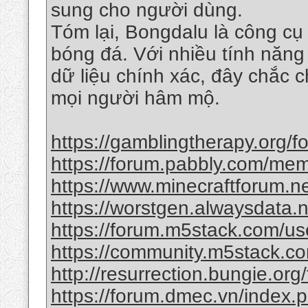
sung cho người dùng.
Tóm lại, Bongdalu là công cụ
bóng đá. Với nhiều tính năng
dữ liệu chính xác, đây chắc 
mọi người hâm mộ.
https://gamblingtherapy.org/
https://forum.pabbly.com/me
https://www.minecraftforum.
https://worstgen.alwaysdata.n
https://forum.m5stack.com/u
https://community.m5stack.c
http://resurrection.bungie.or
https://forum.dmec.vn/index