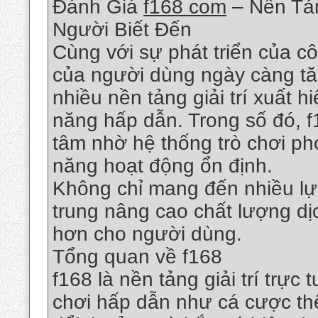
Đánh Giá
f168 com
– Nền Tản
Người Biết Đến
Cùng với sự phát triển của cô
của người dùng ngày càng tăn
nhiều nền tảng giải trí xuất 
năng hấp dẫn. Trong số đó, 
tâm nhờ hệ thống trò chơi ph
năng hoạt động ổn định.
Không chỉ mang đến nhiều lựa
trung nâng cao chất lượng dị
hơn cho người dùng.
Tổng quan về f168
f168 là nền tảng giải trí trực
chơi hấp dẫn như cá cược thể 