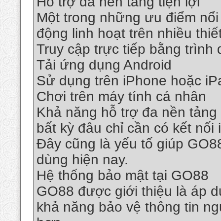
Hỗ trợ đa nền tảng tiện lợi
Một trong những ưu điểm nổi
động linh hoạt trên nhiều thi
Truy cập trực tiếp bằng trình
Tải ứng dụng Android
Sử dụng trên iPhone hoặc iP
Chơi trên máy tính cá nhân
Khả năng hỗ trợ đa nền tảng g
bất kỳ đâu chỉ cần có kết nối 
Đây cũng là yếu tố giúp GO8
dùng hiện nay.
Hệ thống bảo mật tại GO88
GO88 được giới thiệu là áp 
khả năng bảo vệ thông tin ng