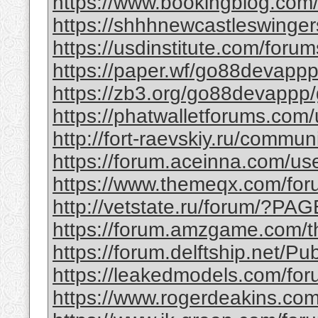
https://www.bookingblog.com
https://shhhnewcastleswinger
https://usdinstitute.com/for
https://paper.wf/go88devapp
https://zb3.org/go88devappp
https://phatwalletforums.co
http://fort-raevskiy.ru/commu
https://forum.aceinna.com/u
https://www.themeqx.com/fo
http://vetstate.ru/forum/?
https://forum.amzgame.com/t
https://forum.delftship.net/P
https://leakedmodels.com/fo
https://www.rogerdeakins.co