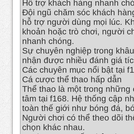
Hỗ trợ khách hàng nhanh ch
Đội ngũ chăm sóc khách hàng
hỗ trợ người dùng mọi lúc. Kh
khoản hoặc trò chơi, người ch
nhanh chóng.
Sự chuyên nghiệp trong khâu 
nhận được nhiều đánh giá tíc
Các chuyên mục nổi bật tại f
Cá cược thể thao hấp dẫn
Thể thao là một trong những
tâm tại f168. Hệ thống cập nhậ
toàn thế giới như bóng đá, bó
Người chơi có thể theo dõi th
chọn khác nhau.