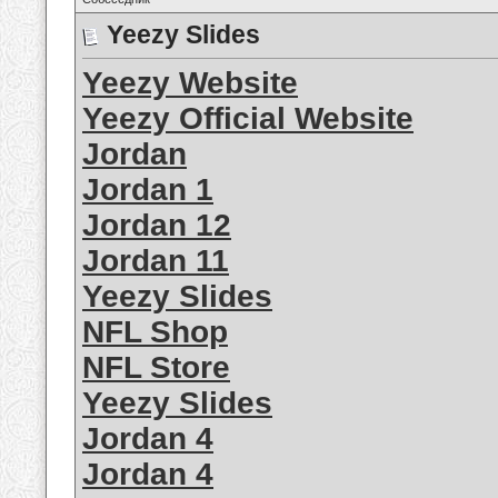
Yeezy Slides
Yeezy Website
Yeezy Official Website
Jordan
Jordan 1
Jordan 12
Jordan 11
Yeezy Slides
NFL Shop
NFL Store
Yeezy Slides
Jordan 4
Jordan 4