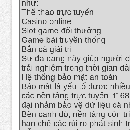
như:
Thể thao trực tuyến
Casino online
Slot game đổi thưởng
Game bài truyền thống
Bắn cá giải trí
Sự đa dạng này giúp người c
trải nghiệm trong thời gian dài
Hệ thống bảo mật an toàn
Bảo mật là yếu tố được nhiề
các nền tảng trực tuyến. f1
đại nhằm bảo vệ dữ liệu cá n
Bên cạnh đó, nền tảng còn t
hạn chế các rủi ro phát sinh 