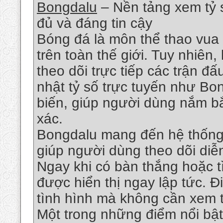
Bongdalu
– Nền tảng xem tỷ 
đủ và đáng tin cậy
Bóng đá là môn thể thao vua
trên toàn thế giới. Tuy nhiên,
theo dõi trực tiếp các trận đấ
nhật tỷ số trực tuyến như Bo
biến, giúp người dùng nắm bắ
xác.
Bongdalu mang đến hệ thống c
giúp người dùng theo dõi diễn
Ngay khi có bàn thắng hoặc t
được hiển thị ngay lập tức. 
tình hình mà không cần xem t
Một trong những điểm nổi bậ