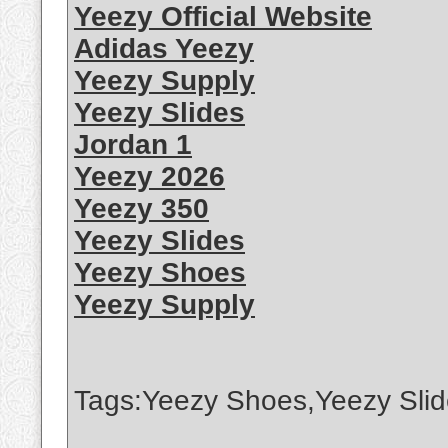
Yeezy Official Website
Adidas Yeezy
Yeezy Supply
Yeezy Slides
Jordan 1
Yeezy 2026
Yeezy 350
Yeezy Slides
Yeezy Shoes
Yeezy Supply
Tags:Yeezy Shoes,Yeezy Slid