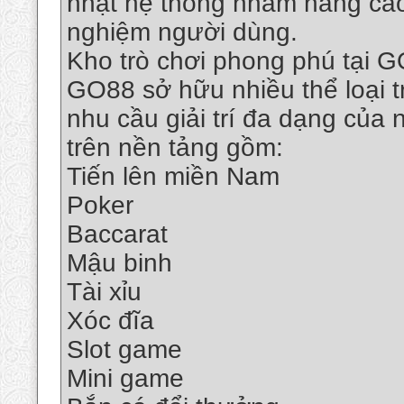
nhật hệ thống nhằm nâng cao c
nghiệm người dùng.
Kho trò chơi phong phú tại 
GO88 sở hữu nhiều thể loại 
nhu cầu giải trí đa dạng của 
trên nền tảng gồm:
Tiến lên miền Nam
Poker
Baccarat
Mậu binh
Tài xỉu
Xóc đĩa
Slot game
Mini game