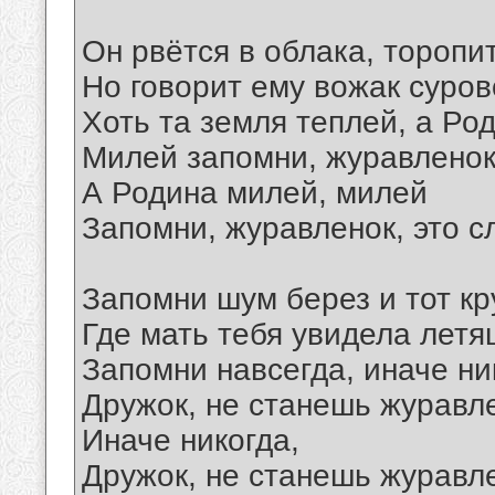
Он рвётся в облака, торопи
Но говорит ему вожак суров
Хоть та земля теплей, а Ро
Милей запомни, журавленок,
А Родина милей, милей
Запомни, журавленок, это с
Запомни шум берез и тот кр
Где мать тебя увидела летя
Запомни навсегда, иначе ни
Дружок, не станешь журавл
Иначе никогда,
Дружок, не станешь журавл