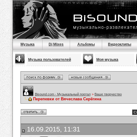
Музыка
Dj Mixes
Альбомы
Видеоклипы
Музыка пользователей
Моя музыка
Bisound.com - Музыкальный портал
>
Ваше творчество
Перепевки от Вячеслава Серёгина
Ст
16.09.2015, 11:31