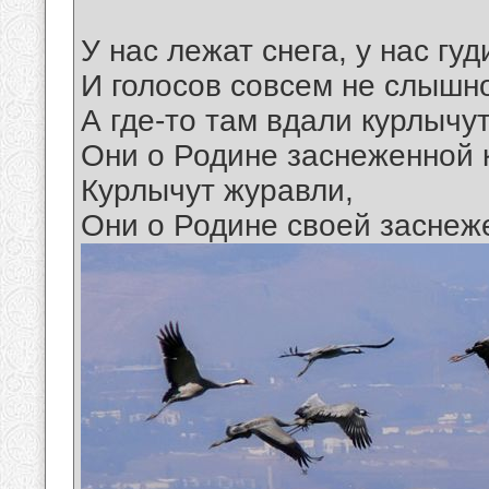
У нас лежат снега, у нас гуд
И голосов совсем не слышно
А где-то там вдали курлычу
Они о Родине заснеженной 
Курлычут журавли,
Они о Родине своей заснеж