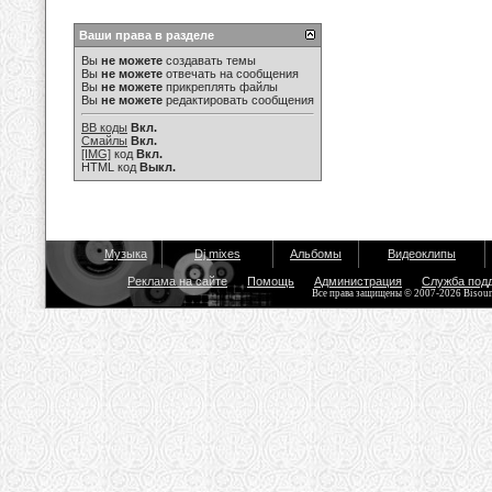
Ваши права в разделе
Вы
не можете
создавать темы
Вы
не можете
отвечать на сообщения
Вы
не можете
прикреплять файлы
Вы
не можете
редактировать сообщения
BB коды
Вкл.
Смайлы
Вкл.
[IMG]
код
Вкл.
HTML код
Выкл.
Музыка
Dj mixes
Альбомы
Видеоклипы
Реклама на сайте
Помощь
Администрация
Служба под
Все права защищены © 2007-2026 Bisou