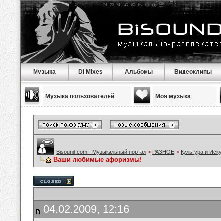
Музыка
Dj Mixes
Альбомы
Видеоклипы
Музыка пользователей
Моя музыка
Bisound.com - Музыкальный портал
>
РАЗНОЕ
>
Культура и Иск
Ваши любимые афоризмы!
04.02.2009, 12:16