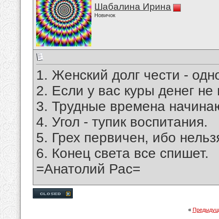
Шабалина Ирина
Новичок
1. Женский долг чести - од
2. Если у вас куры денег не
3. Трудные времена начина
4. Угол - тупик воспитания.
5. Грех первичен, ибо нельз
6. Конец света все спишет.
=Анатолий Рас=
«
Предыдущ