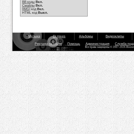
BB коды
Вкл.
Смайлы
Вкл.
[IMG]
код
Вкл.
HTML код
Выкл.
Музыка
Dj mixes
Альбомы
Видеоклипы
Реклама на сайте
Помощь
Администрация
Служба под
Все права защищены © 2007-2026 Bisou