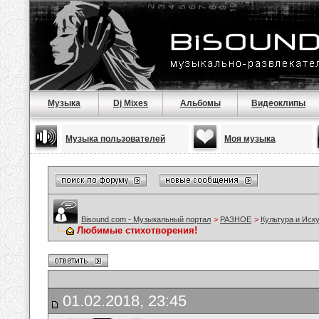
Музыка
Dj Mixes
Альбомы
Видеоклипы
Музыка пользователей
Моя музыка
Bisound.com - Музыкальный портал
>
РАЗНОЕ
>
Культура и Иск
Любимые стихотворения!
01.02.2018, 23:45