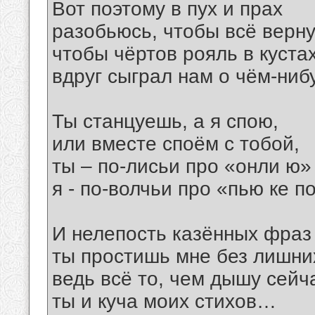
Вот поэтому в пух и прах
разобьюсь, чтобы всё верну
чтобы чёртов рояль в куста
вдруг сыграл нам о чём-ни
Ты станцуешь, а я спою,
или вместе споём с тобой,
ты – по-лисьи про «онли ю»
я - по-волчьи про «пью ке п
И нелепость казённых фраз
ты простишь мне без лишних
ведь всё то, чем дышу сейча
ты и куча моих стихов…