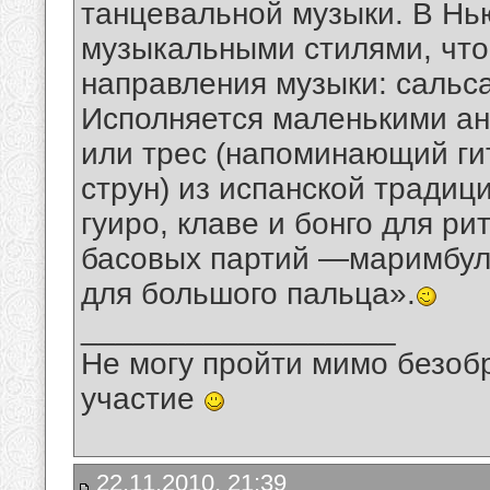
танцевальной музыки. В Нь
музыкальными стилями, что
направления музыки: сальса
Исполняется маленькими а
или трес (напоминающий ги
струн) из испанской традиц
гуиро, клаве и бонго для р
басовых партий —маримбул
для большого пальца».
__________________
Не могу пройти мимо безобр
участие
22.11.2010, 21:39