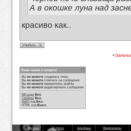
А в окошке луна над зас
красиво как..
«
Предыдущ
Ваши права в разделе
Вы
не можете
создавать темы
Вы
не можете
отвечать на сообщения
Вы
не можете
прикреплять файлы
Вы
не можете
редактировать сообщения
BB коды
Вкл.
Смайлы
Вкл.
[IMG]
код
Вкл.
HTML код
Выкл.
Музыка
Dj mixes
Альбомы
Видеоклипы