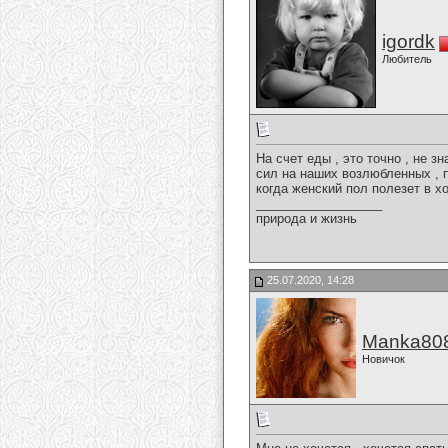
igordk
Любитель
На счет еды , это точно , не з
сил на наших возлюбленных , п
когда женский пол полезет в хол
__________________
природа и жизнь
25.07.2020, 14:28
Manka80
Новичок