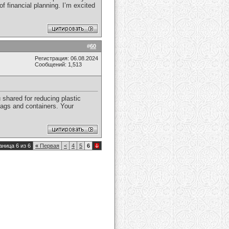
f financial planning. I’m excited
#
60
Регистрация: 06.08.2024
Сообщений: 1,513
u shared for reducing plastic
bags and containers. Your
аница 6 из 6
«
Первая
<
4
5
6