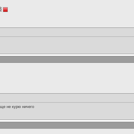
8
бще не курю ничего