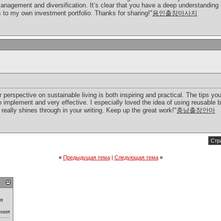
anagement and diversification. It’s clear that you have a deep understanding o
s to my own investment portfolio. Thanks for sharing!"
용인출장마사지
r perspective on sustainable living is both inspiring and practical. The tips yo
o implement and very effective. I especially loved the idea of using reusable 
really shines through in your writing. Keep up the great work!"
충남출장안마
Стр
«
Предыдущая тема
|
Следующая тема
»
ия
ения