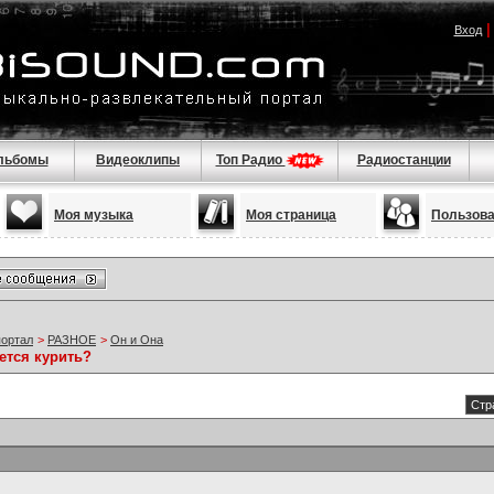
Вход
льбомы
Видеоклипы
Топ Радио
Радиостанции
Моя музыка
Моя страница
Пользов
портал
>
РАЗНОЕ
>
Он и Она
ется курить?
Стр