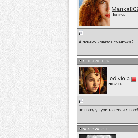
Manka80
Новичок
А почему хочется смеяться?
31.01.2020, 00:36
lediviola
Новичок
по поводу курить а если я воо
20.02.2020, 22:41