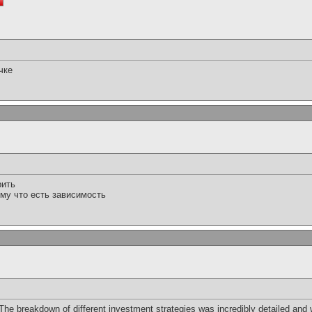
чке
рить
ому что есть зависимость
he breakdown of different investment strategies was incredibly detailed and we