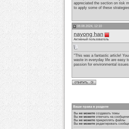
appreciated the section on risk m
to apply some of these strategie
08.08.2024, 12:10
nayong han
Активный пользователь
"This was a fantastic article! You
waste in everyday life are easy t
passion for environmental issues 
Ваши права в разделе
Вы
не можете
создавать темы
Вы
не можете
отвечать на сообщен
Вы
не можете
прикреплять файлы
Вы
не можете
редактировать сообщ