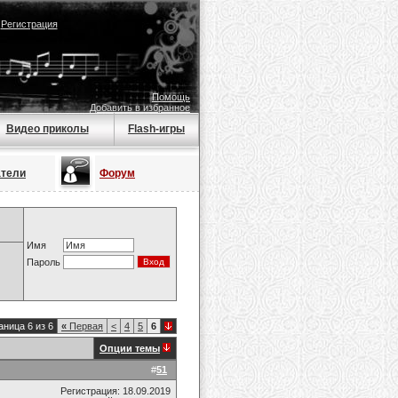
|
Регистрация
Помощь
Добавить в избранное
Видео приколы
Flash-игры
атели
Форум
Имя
Пароль
аница 6 из 6
«
Первая
<
4
5
6
Опции темы
#
51
Регистрация: 18.09.2019