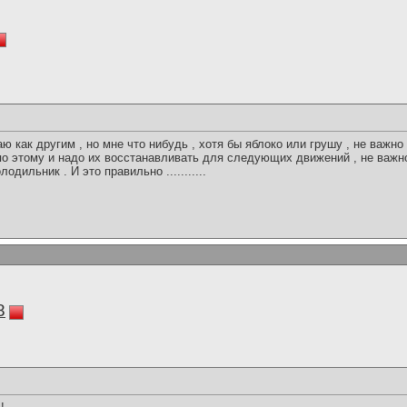
наю как другим , но мне что нибудь , хотя бы яблоко или грушу , не важн
о этому и надо их восстанавливать для следующих движений , не важно 
одильник . И это правильно ...........
8