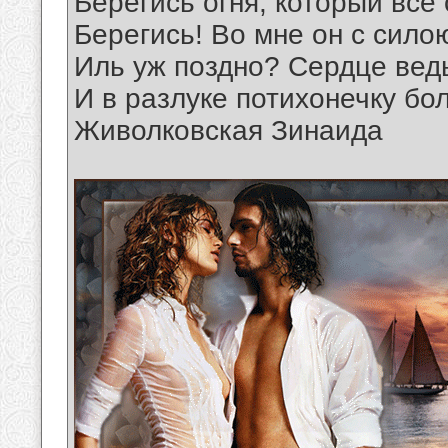
Берегись огня, который все 
Берегись! Во мне он с силою
Иль уж поздно? Сердце ведь
И в разлуке потихонечку б
Живолковская Зинаида