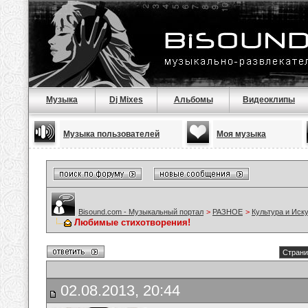
Музыка
Dj Mixes
Альбомы
Видеоклипы
Музыка пользователей
Моя музыка
Bisound.com - Музыкальный портал
>
РАЗНОЕ
>
Культура и Иск
Любимые стихотворения!
Страни
02.08.2013, 20:44