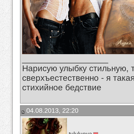
__________________
Нарисую улыбку стильную, т
сверхъестественно - я така
стихийное бедствие
04.08.2013, 22:20
tululueva