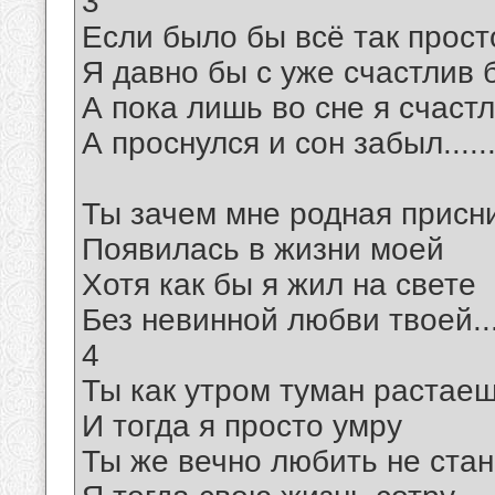
3
Если было бы всё так прост
Я давно бы с уже счастлив 
А пока лишь во сне я счаст
А проснулся и сон забыл.....
Ты зачем мне родная присн
Появилась в жизни моей
Хотя как бы я жил на свете
Без невинной любви твоей...
4
Ты как утром туман растае
И тогда я просто умру
Ты же вечно любить не ста