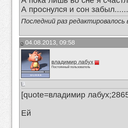
А пока лишь во сне я счаст
А проснулся и сон забыл.....
Последний раз редактировалось в
04.08.2013, 09:58
владимир лабух
Постоянный пользователь
[quote=владимир лабух;286
Ей