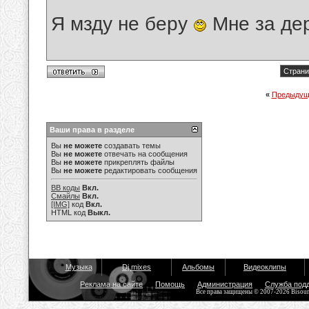
Я мзду не беру
Мне за де
Страни
«
Предыдущ
Ваши права в разделе
Вы
не можете
создавать темы
Вы
не можете
отвечать на сообщения
Вы
не можете
прикреплять файлы
Вы
не можете
редактировать сообщения
BB коды
Вкл.
Смайлы
Вкл.
[IMG]
код
Вкл.
HTML код
Выкл.
Музыка
Dj mixes
Альбомы
Видеоклипы
Реклама на сайте
Помощь
Администрация
Служба под
Все права защищены © 2007-2026 Bisou