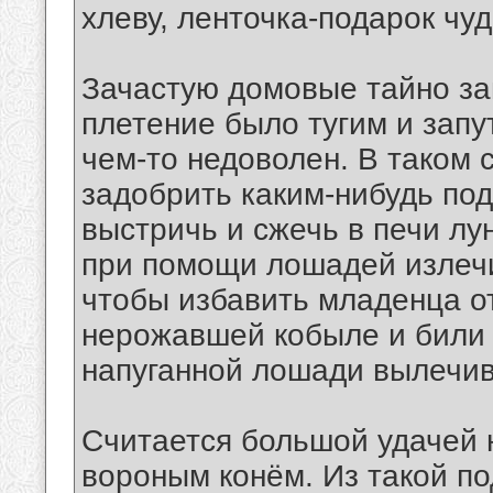
хлеву, ленточка-подарок чу
Зачастую домовые тайно за
плетение было тугим и запу
чем-то недоволен. В таком 
задобрить каким-нибудь по
выстричь и сжечь в печи лу
при помощи лошадей излечи
чтобы избавить младенца от
нерожавшей кобыле и били
напуганной лошади вылечив
Считается большой удачей 
вороным конём. Из такой по