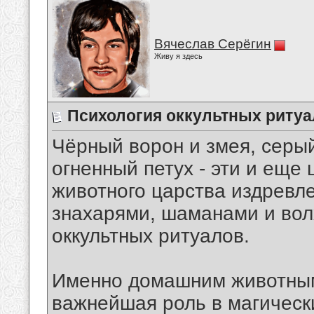
Вячеслав Серёгин
Живу я здесь
Психология оккультных риту
Чёрный ворон и змея, серый
огненный петух - эти и еще
животного царства издревл
знахарями, шаманами и во
оккультных ритуалов.
Именно домашним животным
важнейшая роль в магически