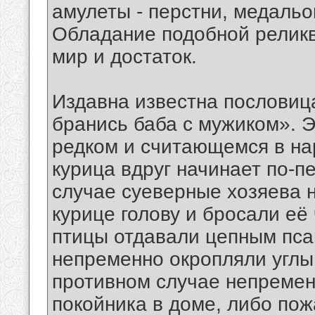
амулеты - перстни, медальо
Обладание подобной реликв
мир и достаток.
Издавна известна пословица
бранись баба с мужиком». Э
редком и считающемся в на
курица вдруг начинает по-п
случае суеверные хозяева 
курице голову и бросали её
птицы отдавали цепным пса
непременно окропляли углы 
противном случае непремен
покойника в доме, либо по