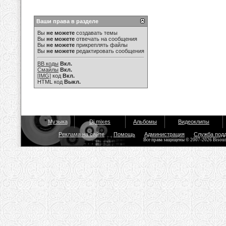
Ваши права в разделе
Вы
не можете
создавать темы
Вы
не можете
отвечать на сообщения
Вы
не можете
прикреплять файлы
Вы
не можете
редактировать сообщения
BB коды
Вкл.
Смайлы
Вкл.
[IMG]
код
Вкл.
HTML код
Выкл.
Музыка
Dj mixes
Альбомы
Видеоклипы
Реклама на сайте
Помощь
Администрация
Служба под
Все права защищены © 2007-2026 Bisou