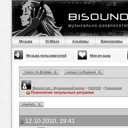
Музыка
Dj Mixes
Альбомы
Видеоклипы
Музыка пользователей
Моя музыка
Bisound.com - Музыкальный портал
>
РАЗНОЕ
>
Психология
Психология оккультных ритуалов
12.10.2010, 19:41