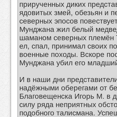
прирученных диких предста
ядовитых змей, обезьян и 
северных эпосов повествуетс
Мунджана жил белый медве
шаманом северных племён 
ел, спал, принимал своих п
военные походы. Вскоре пос
Мунджана убил его младший 
И в наши дни представители
надёжными оберегами от бед
Благовещенска Игорь М. в 
силу ряда неприятных обст
подобного талисмана. Успе