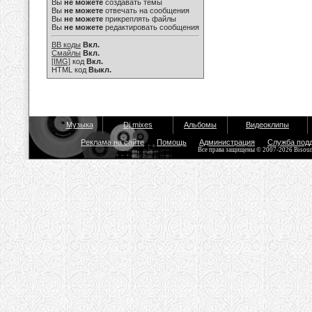
Вы
не можете
создавать темы
Вы
не можете
отвечать на сообщения
Вы
не можете
прикреплять файлы
Вы
не можете
редактировать сообщения
BB коды
Вкл.
Смайлы
Вкл.
[IMG]
код
Вкл.
HTML код
Выкл.
Музыка
Dj mixes
Альбомы
Видеоклипы
Реклама на сайте
Помощь
Администрация
Служба под
Все права защищены © 2007-2026 Bisou