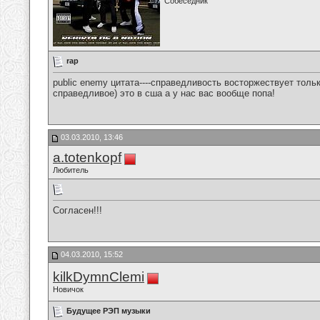
Собеседник
rap
public enemy цитата----справедливость восторжествует толь
справедливое) это в сша а у нас вас вообще попа!
03.03.2010, 13:46
a.totenkopf
Любитель
Согласен!!!
04.03.2010, 15:52
kilkDymnClemi
Новичок
Будущее РЭП музыки