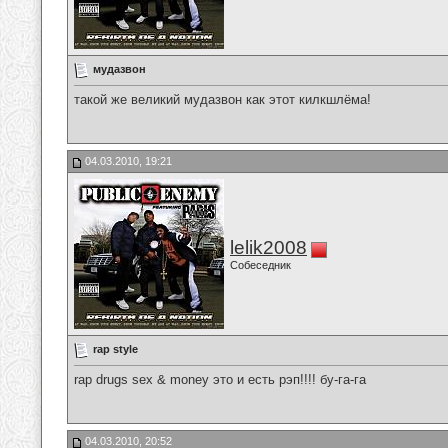
мудазвон
такой же великий мудазвон как этот килкшлёма!
04.03.2010, 19:21
lelik2008
Собеседник
rap style
rap drugs sex & money это и есть рэп!!!! бу-га-га
04.03.2010, 20:52