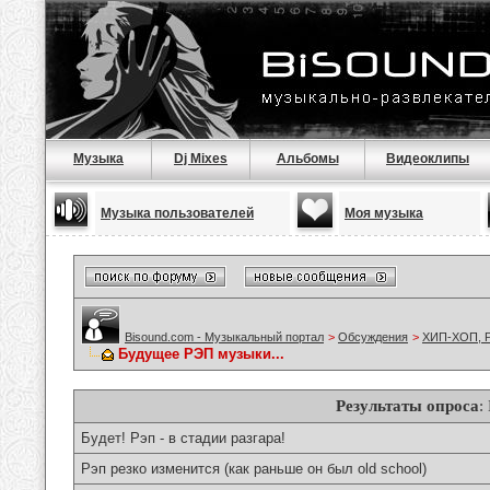
Музыка
Dj Mixes
Альбомы
Видеоклипы
Музыка пользователей
Моя музыка
Bisound.com - Музыкальный портал
>
Обсуждения
>
ХИП-ХОП, Р
Будущее РЭП музыки...
Результаты опроса
:
Будет! Рэп - в стадии разгара!
Рэп резко изменится (как раньше он был old school)