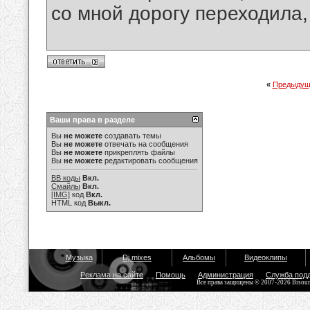
со мной дорогу переходила,
«
Предыдущ
Ваши права в разделе
Вы
не можете
создавать темы
Вы
не можете
отвечать на сообщения
Вы
не можете
прикреплять файлы
Вы
не можете
редактировать сообщения
BB коды
Вкл.
Смайлы
Вкл.
[IMG]
код
Вкл.
HTML код
Выкл.
Музыка
Dj mixes
Альбомы
Видеоклипы
Реклама на сайте
Помощь
Администрация
Служба под
Все права защищены © 2007-2026 Bisou