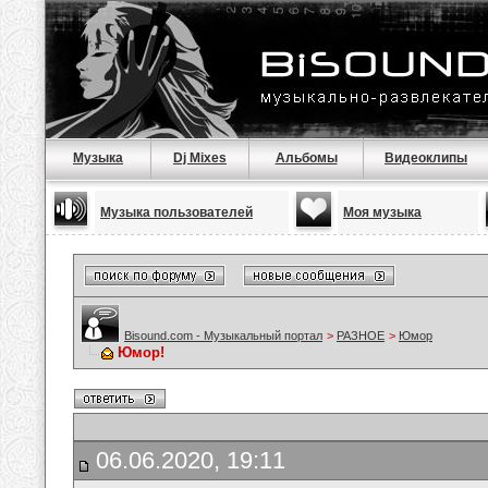
Музыка
Dj Mixes
Альбомы
Видеоклипы
Музыка пользователей
Моя музыка
Bisound.com - Музыкальный портал
>
РАЗНОЕ
>
Юмор
Юмор!
06.06.2020, 19:11