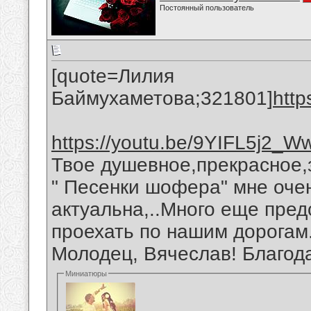
Постоянный пользователь
[quote=Лилия
Баймухаметова;321801]
http
https://youtu.be/9YIFL5j2_W
Твое душевное,прекрасное,
" Песенки шофера" мне оче
актуальна,..Много еще пред
проехать по нашим дорогам
Молодец, Вячеслав! Благод
Миниатюры