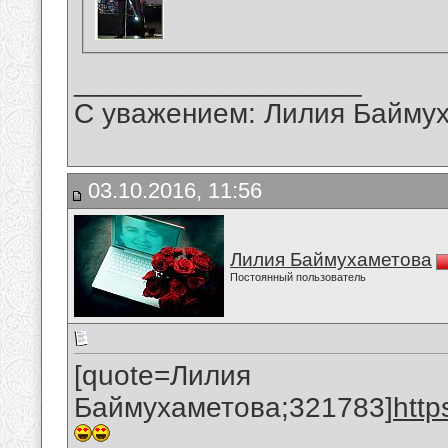
__________________
С уважением: Лилия Байму
03.10.2016, 11:56
Лилия Баймухаметова
Постоянный пользователь
[quote=Лилия
Баймухаметова;321783]
htt