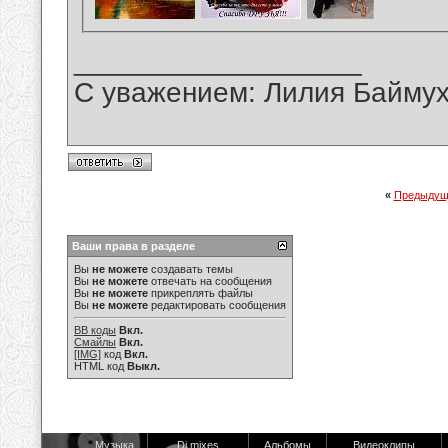
__________________
С уважением: Лилия Байму
«
Предыдущ
Ваши права в разделе
Вы
не можете
создавать темы
Вы
не можете
отвечать на сообщения
Вы
не можете
прикреплять файлы
Вы
не можете
редактировать сообщения
BB коды
Вкл.
Смайлы
Вкл.
[IMG]
код
Вкл.
HTML код
Выкл.
Музыка
Dj mixes
Альбомы
Видеоклипы