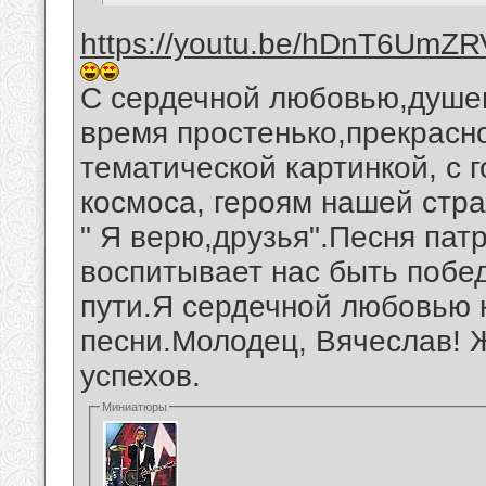
https://youtu.be/hDnT6UmZ
С сердечной любовью,душев
время простенько,прекрас
тематической картинкой, с 
космоса, героям нашей стр
" Я верю,друзья".Песня пат
воспитывает нас быть поб
пути.Я сердечной любовью 
песни.Молодец, Вячеслав! 
успехов.
Миниатюры