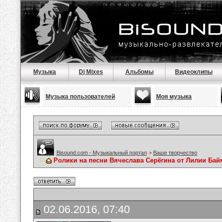
Музыка
Dj Mixes
Альбомы
Видеоклипы
Музыка пользователей
Моя музыка
Bisound.com - Музыкальный портал
>
Ваше творчество
Ролики на песни Вячеслава Серёгина от Лилии Ба
02.06.2016, 07:40