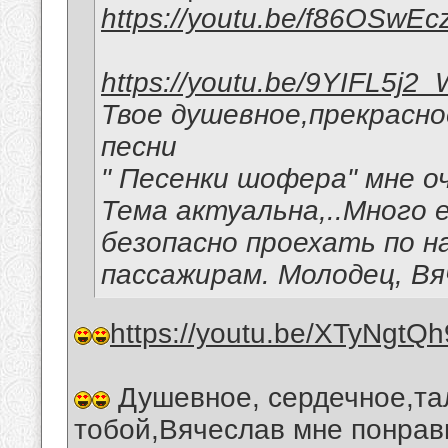
https://youtu.be/f86OSwEc
https://youtu.be/9YIFL5j2
Твое душевное,прекрасн
песни
" Песенки шофера" мне о
Тема актуальна,..Много
безопасно проехать по н
пассажирам. Молодец, Вя
https://youtu.be/XTyNgtQ
Душевное, сердечное,та
тобой,Вячеслав мне понрав