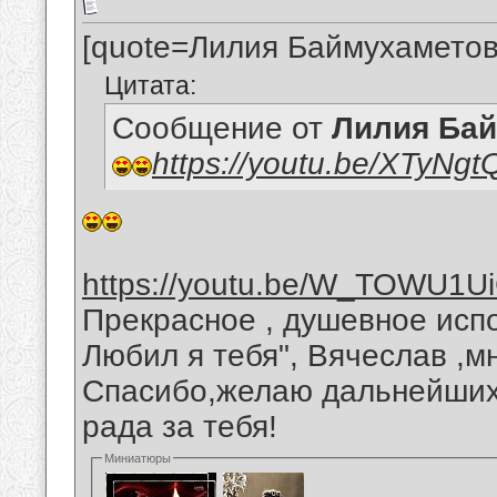
[quote=Лилия Баймухаметов
Цитата:
Сообщение от
Лилия Ба
https://youtu.be/XTyNg
https://youtu.be/W_TOWU1U
Прекрасное , душевное исп
Любил я тебя", Вячеслав ,м
Спасибо,желаю дальнейших 
рада за тебя!
Миниатюры