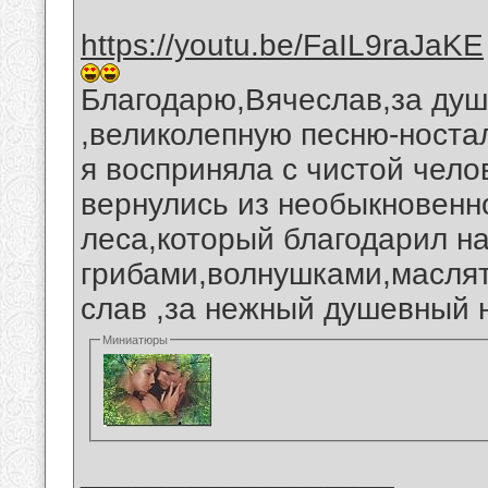
https://youtu.be/FaIL9raJaKE
Благодарю,Вячеслав,за душ
,великолепную песню-ностал
я восприняла с чистой чело
вернулись из необыкновенно
леса,который благодарил н
грибами,волнушками,масля
слав ,за нежный душевный 
Миниатюры
__________________