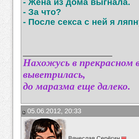
- Женa из домa выгнaлa.
- Зa что?
- После сексa с ней я ляпн
__________________
Нахожусь в прекрасном в
выветрилась,
до маразма еще далеко.
05.06.2012, 20:33
Вячеслав Серёгин