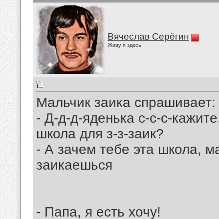
Вячеслав Серёгин
Живу я здесь
Мальчик заика спрашивает:
- Д-д-д-яденька с-c-c-кажите
школа для з-з-заик?
- А зачем тебе эта школа, 
заикаешься
- Папа, я есть хочу!