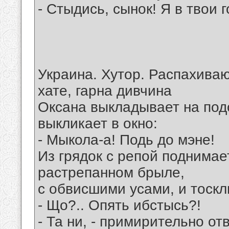
- Стыдись, сынок! Я в твои 
Украина. Хутор. Распахива
хате, гарна дивчина
Оксана выкладывает на под
выкликает в окно:
- Мыкола-а! Подь до мэне!
Из грядок с репой поднимае
растрепанном брыле,
с обвисшими усами, и тоск
- Що?.. Опять ибстысь?!
- Та ни, - примирительно от