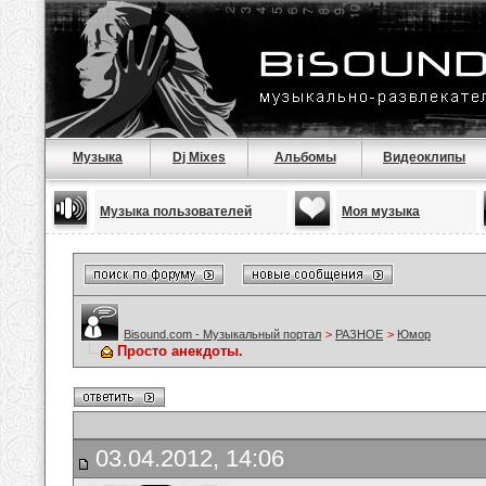
Музыка
Dj Mixes
Альбомы
Видеоклипы
Музыка пользователей
Моя музыка
Bisound.com - Музыкальный портал
>
РАЗНОЕ
>
Юмор
Просто анекдоты.
03.04.2012, 14:06