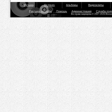
Музыка
Dj mixes
Альбомы
Видеоклипы
Реклама на сайте
Помощь
Администрация
Служба под
Все права защищены © 2007-2026 Bisou