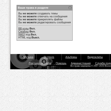
Ваши права в разделе
Вы
не можете
создавать темы
Вы
не можете
отвечать на сообщения
Вы
не можете
прикреплять файлы
Вы
не можете
редактировать сообщения
BB коды
Вкл.
Смайлы
Вкл.
[IMG]
код
Вкл.
HTML код
Выкл.
Музыка
Dj mixes
Альбомы
Видеоклипы
Реклама на сайте
Помощь
Администрация
Служба под
Все права защищены © 2007-2026 Bisou