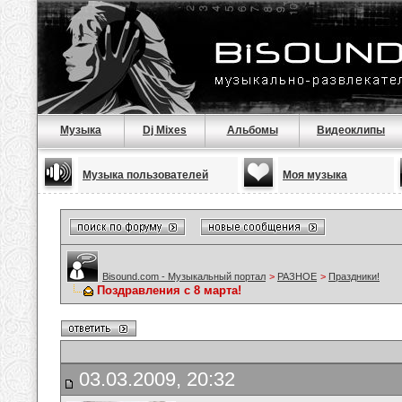
Музыка
Dj Mixes
Альбомы
Видеоклипы
Музыка пользователей
Моя музыка
Bisound.com - Музыкальный портал
>
РАЗНОЕ
>
Праздники!
Поздравления с 8 марта!
03.03.2009, 20:32