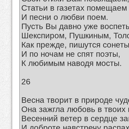
Статьи в газетах помещаем
И песни о любви поем.
Пусть Вы давно уже воспет
Шекспиром, Пушкиным, Тол
Как прежде, пишутся сонет
И по ночам не спят поэты,
К любимым наводя мосты.
26
Весна творит в природе чуд
Она зажгла любовь в твоих 
Весенний ветер в сердце за
И доброте навстречу распа