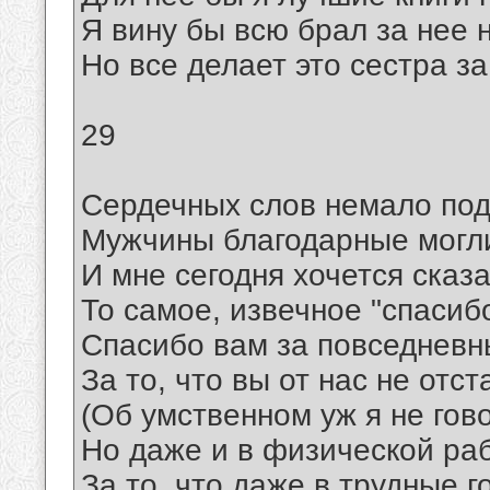
Я вину бы всю брал за нее н
Но все делает это сестра за
29
Сердечных слов немало по
Мужчины благодарные могл
И мне сегодня хочется сказ
То самое, извечное "спасибо
Спасибо вам за повседневн
За то, что вы от нас не отст
(Об умственном уж я не гов
Hо даже и в физической раб
За то, что даже в трудные г