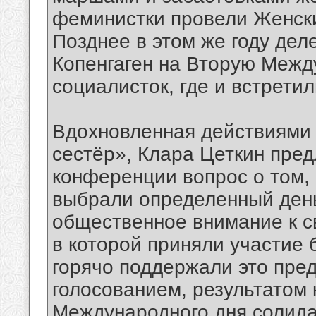
феминистки провели Женски
Позднее в этом же году дел
Копенгаген на Вторую Меж
социалисток, где и встрети
Вдохновленная действиями 
сестёр», Клара Цеткин пре
конференции вопрос о том,
выбрали определенный день,
общественное внимание к с
в которой приняли участие 
горячо поддержали это пр
голосованием, результатом 
Международного дня солида