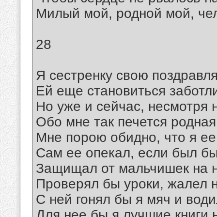
Милый мой, родной мой, че
28
Я сестренку свою поздравля
Ей еще становиться заботл
Но уже и сейчас, несмотря н
Обо мне так печется родная
Мне порою обидно, что я е
Сам ее опекал, если был бы
Защищал от мальчишек на 
Проверял бы уроки, жалел н
С ней гонял бы я мяч и води
Для нее бы я лучшие книги 