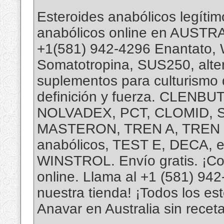
Esteroides anabólicos legít
anabólicos online en AUSTR
+1(581) 942-4296 Enantato, W
Somatotropina, SUS250, alter
suplementos para culturismo 
definición y fuerza. CLE
NOLVADEX, PCT, CLOMID, 
MASTERON, TREN A, TREN E, 
anabólicos, TEST E, DECA, es
WINSTROL. Envío gratis. ¡Co
online. Llama al +1 (581) 942
nuestra tienda! ¡Todos los es
Anavar en Australia sin receta