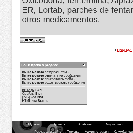
Oxicodona, fentermina, Alpr
ER, Lortab, parches de fentan
otros medicamentos.
«
Предыдущ
Ваши права в разделе
Вы
не можете
создавать темы
Вы
не можете
отвечать на сообщения
Вы
не можете
прикреплять файлы
Вы
не можете
редактировать сообщения
BB коды
Вкл.
Смайлы
Вкл.
[IMG]
код
Вкл.
HTML код
Выкл.
Музыка
Dj mixes
Альбомы
Видеоклипы
Реклама на сайте
Помощь
Администрация
Служба под