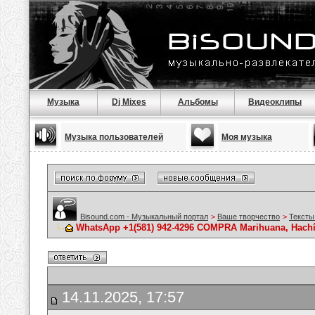
Музыка
Dj Mixes
Альбомы
Видеоклипы
Музыка пользователей
Моя музыка
Bisound.com - Музыкальный портал
>
Ваше творчество
>
Тексты
WhatsApp +1(581) 942-4296 COMPRA Marihuana, Hachís
14.11.2025, 17:57