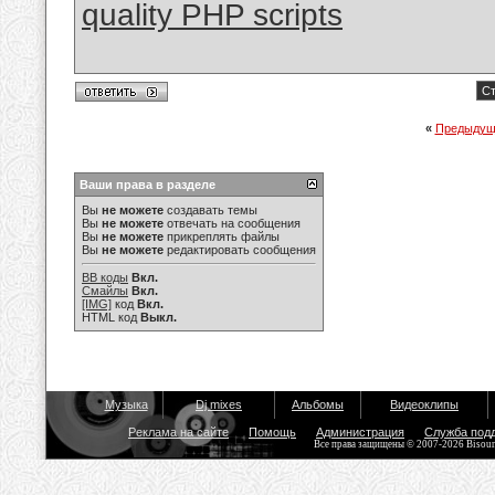
quality PHP scripts
Ст
«
Предыдущ
Ваши права в разделе
Вы
не можете
создавать темы
Вы
не можете
отвечать на сообщения
Вы
не можете
прикреплять файлы
Вы
не можете
редактировать сообщения
BB коды
Вкл.
Смайлы
Вкл.
[IMG]
код
Вкл.
HTML код
Выкл.
Музыка
Dj mixes
Альбомы
Видеоклипы
Реклама на сайте
Помощь
Администрация
Служба под
Все права защищены © 2007-2026 Bisou