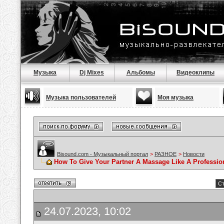
Музыка
Dj Mixes
Альбомы
Видеоклипы
Музыка пользователей
Моя музыка
Bisound.com - Музыкальный портал
>
РАЗНОЕ
>
Новости
How To Give Your Partner A Massage Like A Professio
Ст
24.07.2023, 10:02