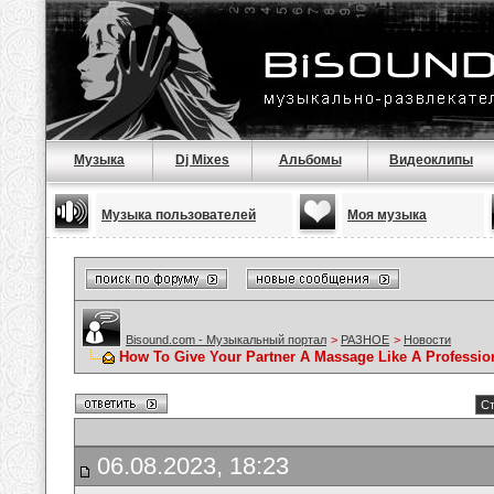
Музыка
Dj Mixes
Альбомы
Видеоклипы
Музыка пользователей
Моя музыка
Bisound.com - Музыкальный портал
>
РАЗНОЕ
>
Новости
How To Give Your Partner A Massage Like A Professio
Ст
06.08.2023, 18:23