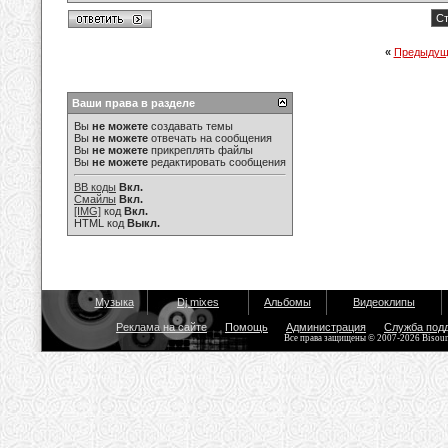
Ст
«
Предыдущ
Ваши права в разделе
Вы
не можете
создавать темы
Вы
не можете
отвечать на сообщения
Вы
не можете
прикреплять файлы
Вы
не можете
редактировать сообщения
BB коды
Вкл.
Смайлы
Вкл.
[IMG]
код
Вкл.
HTML код
Выкл.
Музыка
Dj mixes
Альбомы
Видеоклипы
Реклама на сайте
Помощь
Администрация
Служба под
Все права защищены © 2007-2026 Bisou