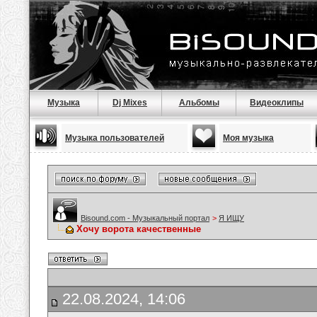
Музыка
Dj Mixes
Альбомы
Видеоклипы
Музыка пользователей
Моя музыка
Bisound.com - Музыкальный портал
>
Я ИЩУ
Хочу ворота качественные
22.08.2024, 14:06