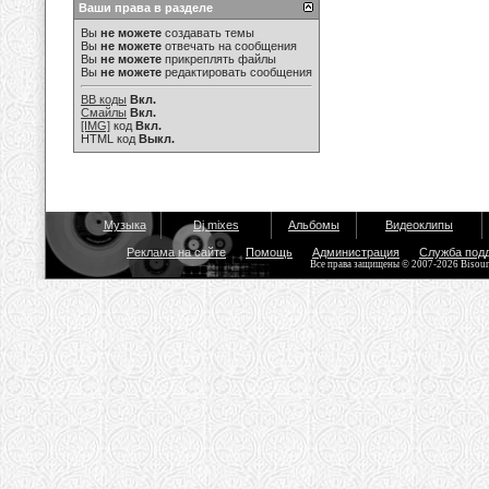
Ваши права в разделе
Вы
не можете
создавать темы
Вы
не можете
отвечать на сообщения
Вы
не можете
прикреплять файлы
Вы
не можете
редактировать сообщения
BB коды
Вкл.
Смайлы
Вкл.
[IMG]
код
Вкл.
HTML код
Выкл.
Музыка
Dj mixes
Альбомы
Видеоклипы
Реклама на сайте
Помощь
Администрация
Служба под
Все права защищены © 2007-2026 Bisou