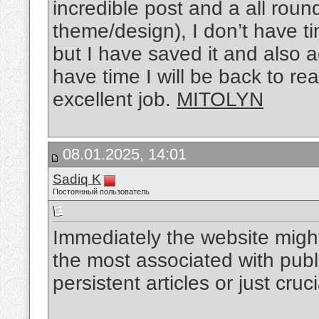
incredible post and a all round
theme/design), I don’t have tim
but I have saved it and also 
have time I will be back to r
excellent job.
MITOLYN
08.01.2025, 14:01
Sadiq K
Постоянный пользователь
Immediately the website might
the most associated with publ
persistent articles or just cru