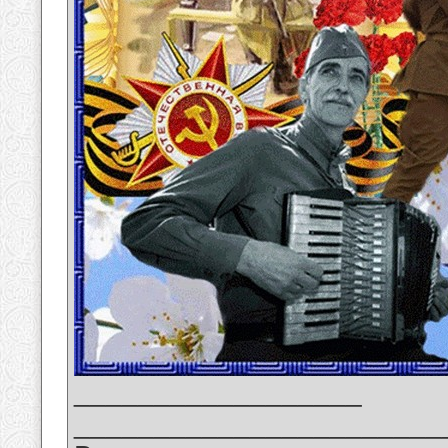
__________________
_______________________