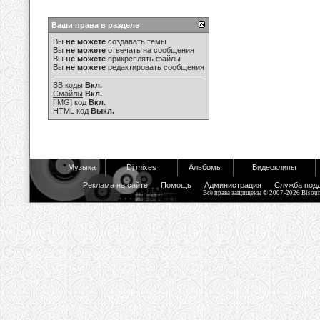
Ваши права в разделе
Вы
не можете
создавать темы
Вы
не можете
отвечать на сообщения
Вы
не можете
прикреплять файлы
Вы
не можете
редактировать сообщения
BB коды
Вкл.
Смайлы
Вкл.
[IMG]
код
Вкл.
HTML код
Выкл.
Музыка
Dj mixes
Альбомы
Видеоклипы
Реклама на сайте
Помощь
Администрация
Служба под
Все права защищены © 2007-2026 Bisou