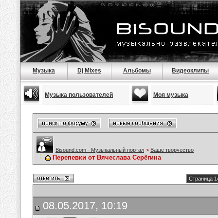
Музыка
Dj Mixes
Альбомы
Видеоклипы
Музыка пользователей
Моя музыка
Bisound.com - Музыкальный портал
>
Ваше творчество
Перепевки от Вячеслава Серёгина
Страница 1
08.05.2017, 10:19