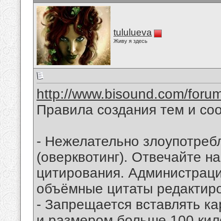
tululueva
Живу я здесь
http://www.bisound.com/foru
Правила создания тем и со
- Нежелательно злоупотреб
(оверквотинг). Отвечайте н
цитирования. Администраци
объёмные цитаты редактиро
- Запрещается вставлять к
и размером больше 100 кил