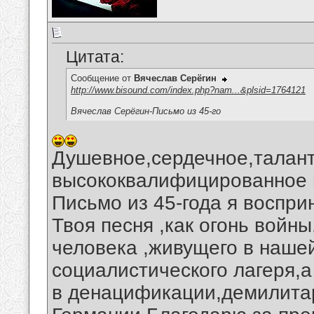
Цитата:
Сообщение от
Вячеслав Серёгин
http://www.bisound.com/index.php?nam...&plsid=1764121
Вячеслав Серёгин-Письмо из 45-го
Душевное,сердечное,талант
высококвалифицированное 
Письмо из 45-года я воспр
Твоя песня ,как огонь войны
человека ,живущего в наше
социалистического лагеря,а
в денацификации,демилита