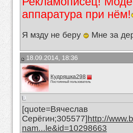
Рекламописец! Модер
аппаратура при нём!
Я мзду не беру
Мне за де
18.09.2014, 18:36
Кудряшка298
Постоянный пользователь
[quote=Вячеслав
Серёгин;305577]
http://www.
nam...le&id=10298663