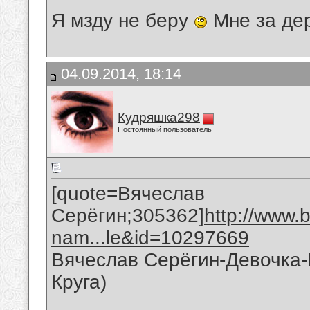
Я мзду не беру
Мне за де
04.09.2014, 18:14
Кудряшка298
Постоянный пользователь
[quote=Вячеслав
Серёгин;305362]
http://www.
nam...le&id=10297669
Вячеслав Серёгин-Девочка
Круга)