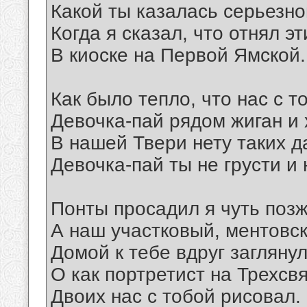
Какой ты казалась серьезной
Когда я сказал, что отнял э
В киоске на Первой Ямской.
Как было тепло, что нас с т
Девочка-пай рядом жиган и 
В нашей Твери нету таких д
Девочка-пай ты не грусти и 
Понты просадил я чуть позже
А наш участковый, ментовс
Домой к тебе вдруг заглянул
О как портретист на Трехсв
Двоих нас с тобой рисовал.