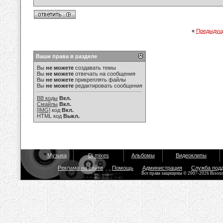
«
Предыдущ
Ваши права в разделе
Вы
не можете
создавать темы
Вы
не можете
отвечать на сообщения
Вы
не можете
прикреплять файлы
Вы
не можете
редактировать сообщения
BB коды
Вкл.
Смайлы
Вкл.
[IMG]
код
Вкл.
HTML код
Выкл.
Музыка
Dj mixes
Альбомы
Видеоклипы
Реклама на сайте
Помощь
Администрация
Служба под
Все права защищены © 2007-2026 Bisou