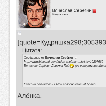
Вячеслав Серёгин
Живу я здесь
[quote=Кудряшка298;305393
Цитата:
Сообщение от
Вячеслав Серёгин
http://www.bisound.com/index.php?nam...le&id=10297669
Вячеслав Серёгин-Девочка-Пай
(из репертуара Миха
Классно получилось ! Мои аплодисменты! Браво!
Алёнка,
__________________