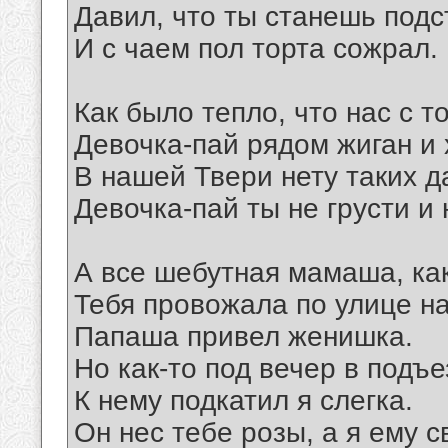
Давил, что ты станешь подс
И с чаем пол торта сожрал.
Как было тепло, что нас с т
Девочка-пай рядом жиган и 
В нашей Твери нету таких д
Девочка-пай ты не грусти и 
А все шебутная мамаша, как
Тебя провожала по улице н
Папаша привел женишка.
Но как-то под вечер в подъе
К нему подкатил я слегка.
Он нес тебе розы, а я ему с