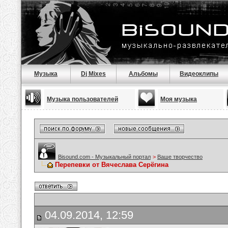
Музыка
Dj Mixes
Альбомы
Видеоклипы
Музыка пользователей
Моя музыка
Bisound.com - Музыкальный портал
>
Ваше творчество
Перепевки от Вячеслава Серёгина
04.09.2014, 12:59