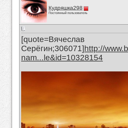
Кудряшка298
Постоянный пользователь
[quote=Вячеслав
Серёгин;306071]
http://www.
nam...le&id=10328154