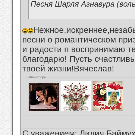
Песня Шарля Азнавура (вол
Нежное,искреннее,незаб
песни о романтическом при
и радости я воспринимаю т
благодарю! Пусть счастлив
твоей жизни!Вячеслав!
Миниатюры
__________________
С уважением: Лилия Байму