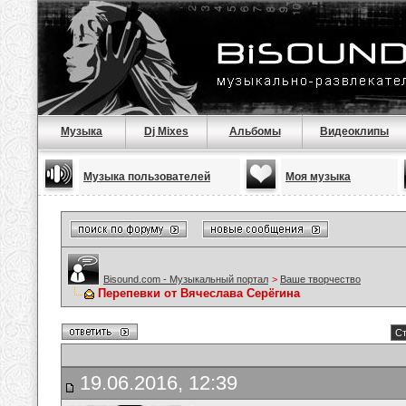
Музыка
Dj Mixes
Альбомы
Видеоклипы
Музыка пользователей
Моя музыка
Bisound.com - Музыкальный портал
>
Ваше творчество
Перепевки от Вячеслава Серёгина
Ст
19.06.2016, 12:39