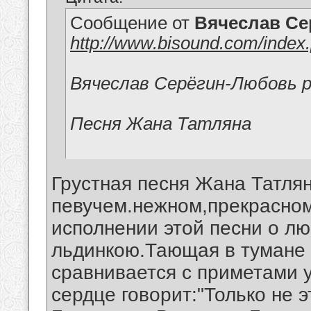
Сообщение от
Вячеслав Се
http://www.bisound.com/inde
Вячеслав Серёгин-Любовь 
Песня Жана Татляна
Грустная песня Жана Татлян
певучем.нежном,прекрасно
исполнении этой песни о л
льдинкою.Тающая в тумане
сравнивается с приметами 
сердце говорит:"Только не э