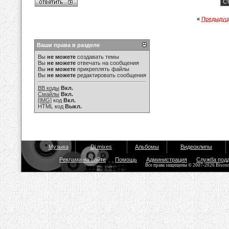
Ст
«
Предыдущ
Ваши права в разделе
Вы
не можете
создавать темы
Вы
не можете
отвечать на сообщения
Вы
не можете
прикреплять файлы
Вы
не можете
редактировать сообщения
BB коды
Вкл.
Смайлы
Вкл.
[IMG]
код
Вкл.
HTML код
Выкл.
Музыка
Dj mixes
Альбомы
Видеоклипы
Реклама на сайте
Помощь
Администрация
Служба под
Все права защищены © 2007-2026 Bisou