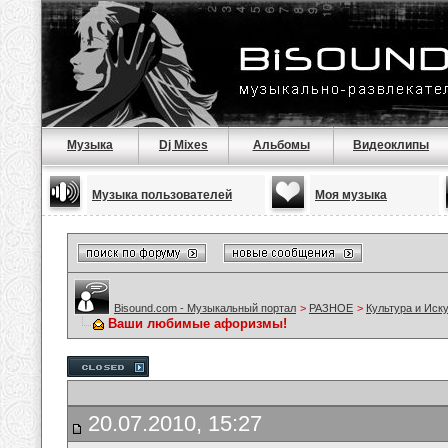
Музыка
Dj Mixes
Альбомы
Видеоклипы
Музыка пользователей
Моя музыка
Bisound.com - Музыкальный портал
>
РАЗНОЕ
>
Культура и Иск
Ваши любимые афоризмы!
20.07.2010, 15:27