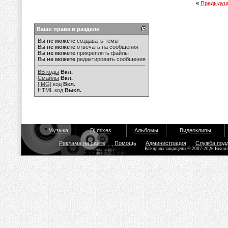
«
Предыдущ
Ваши права в разделе
Вы
не можете
создавать темы
Вы
не можете
отвечать на сообщения
Вы
не можете
прикреплять файлы
Вы
не можете
редактировать сообщения
BB коды
Вкл.
Смайлы
Вкл.
[IMG]
код
Вкл.
HTML код
Выкл.
Музыка
Dj mixes
Альбомы
Видеоклипы
Реклама на сайте
Помощь
Администрация
Служба под
Все права защищены © 2007-2026 Bisou