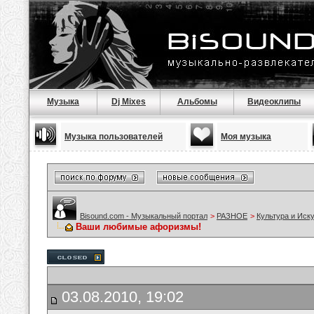
Музыка
Dj Mixes
Альбомы
Видеоклипы
Музыка пользователей
Моя музыка
Bisound.com - Музыкальный портал
>
РАЗНОЕ
>
Культура и Иск
Ваши любимые афоризмы!
03.08.2010, 19:02