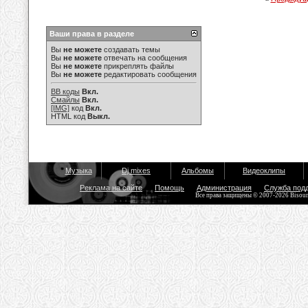
Ваши права в разделе
Вы
не можете
создавать темы
Вы
не можете
отвечать на сообщения
Вы
не можете
прикреплять файлы
Вы
не можете
редактировать сообщения
BB коды
Вкл.
Смайлы
Вкл.
[IMG]
код
Вкл.
HTML код
Выкл.
Музыка
Dj mixes
Альбомы
Видеоклипы
Реклама на сайте
Помощь
Администрация
Служба под
Все права защищены © 2007-2026 Bisou