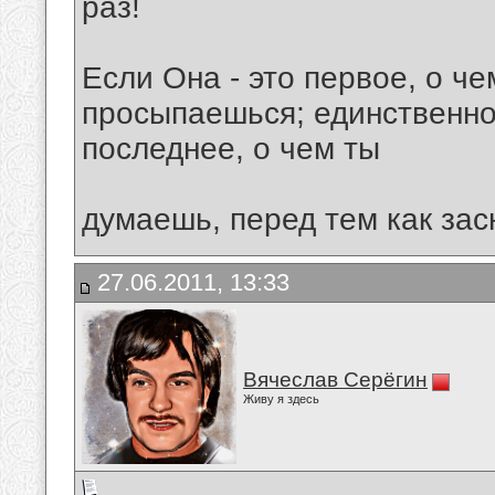
раз!
Если Она - это первое, о че
просыпаешься; единственное
последнее, о чем ты
думаешь, перед тем как засн
27.06.2011, 13:33
Вячеслав Серёгин
Живу я здесь