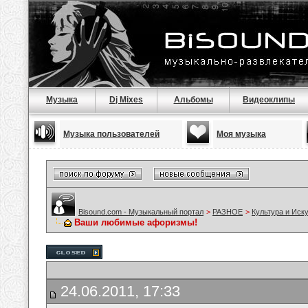
Музыка
Dj Mixes
Альбомы
Видеоклипы
Музыка пользователей
Моя музыка
Bisound.com - Музыкальный портал
>
РАЗНОЕ
>
Культура и Иск
Ваши любимые афоризмы!
24.06.2011, 17:33