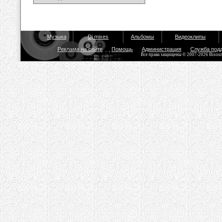
Музыка
Dj mixes
Альбомы
Видеоклипы
Реклама на сайте
Помощь
Администрация
Служба под
Все права защищены © 2007-2026 Bisou