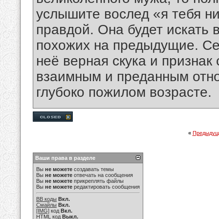
услышите вослед «я тебя ни
правдой. Она будет искать 
похожих на предыдущие. Се
неё верная скука и признак 
взаимным и преданным отн
глубоко пожилом возрасте.
«
Предыдущ
Ваши права в разделе
Вы
не можете
создавать темы
Вы
не можете
отвечать на сообщения
Вы
не можете
прикреплять файлы
Вы
не можете
редактировать сообщения
BB коды
Вкл.
Смайлы
Вкл.
[IMG]
код
Вкл.
HTML код
Выкл.