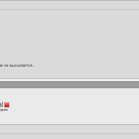
ак не высыпается...
al
едник