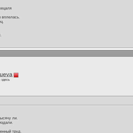
кецаля
ы вплелась.
ц.
.
lueva
 здесь
тысячу ли.
издали.
ленный труд.