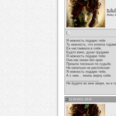
tulu
Живу я
Я нежность подарю тебе
Ту нежность, что копила годам
Ее настаивала в себе,
Будто вино, души трудами
Я нежность подарю тебе
Она как океан без края
Прошла тихонько по судьбе,
Ни капельки не расплеская
Я нежность подарю тебе,
А с нею... жизнь верну себе.
__________________
Не будите во мне зверя, он и т
11.04.2011, 18:42