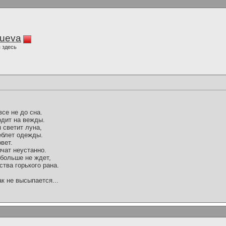
lueva
 здесь
все не до сна.
одит на вежды.
 светит луна,
еблет одежды.
овет.
чат неустанно.
 больше не ждет,
тва горького рана.
ак не высыпается...