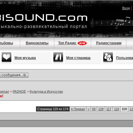
Вход
льбомы
Видеоклипы
Топ Радио
Радиостанции
Моя музыка
Моя страница
Пользов
портал
>
РАЗНОЕ
>
Культура и Искусство
я!
Страница 119 из 174
«
Первая
<
69
109
117
118
119
12