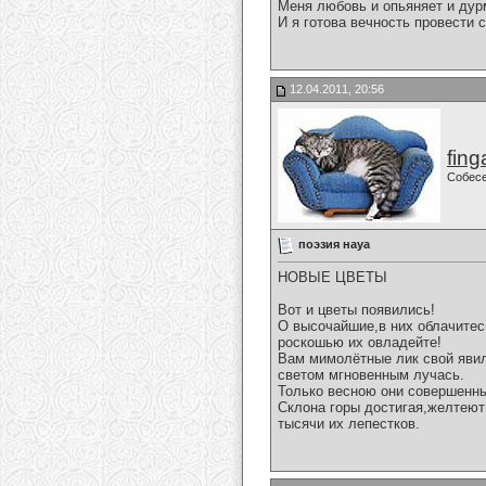
Меня любовь и опьяняет и дурм
И я готова вечность провести с
12.04.2011, 20:56
fing
Собес
поэзия науа
НОВЫЕ ЦВЕТЫ
Вот и цветы появились!
О высочайшие,в них облачитес
роскошью их овладейте!
Вам мимолётные лик свой яви
светом мгновенным лучась.
Только весною они совершенн
Склона горы достигая,желтеют
тысячи их лепестков.