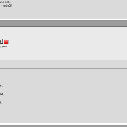
анит...
 тобой!
al
едник
ь,
ли,
ы.