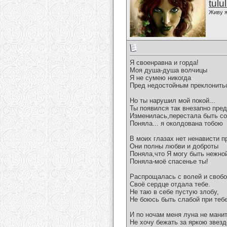
tulu
Живу я
Я своенравна и горда!
Моя душа-душа волчицы
Я не сумею никогда
Пред недостойным преклонить
Но ты нарушил мой покой...
Ты появился так внезапно пре
Изменилась,перестала быть с
Поняла... я околдована тобою
В моих глазах нет ненависти 
Они полны любви и доброты
Поняла,что Я могу быть нежно
Поняла-моё спасенье ты!
Распрощалась с волей и свобо
Своё сердце отдала тебе.
Не таю в себе пустую злобу,
Не боюсь быть слабой при тебе
И по ночам меня луна не манит.
Не хочу бежать за яркою звезд