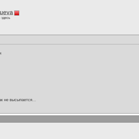
lueva
 здесь
и
ак не высыпается...