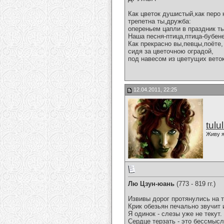
Как цветок душистый,как перо 
трепетна ты,дружба:
опереньем цапли в праздник т
Наша песня-птица,птица-бубене
Как прекрасно вы,певцы,поёте,
сидя за цветочною оградой,
под навесом из цветущих веток
12.04.2011, 22:25
tulu
Живу я
Лю Цзун-юань
(773 - 819 гг.)
Извивы дорог протянулись на 
Крик обезьян печально звучит 
Я одинок - слезы уже не текут.
Сердце терзать - это бессмыс