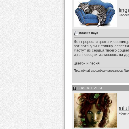
fing
Собес
поэзия науа
Вот проросли цветы и,свежие,
вот потянули к солнцу лепестк
Растут из сердца твоего соцве
и,ты певец,их изливаешь на др
цветок и песня
Последний раз редактировалось finga
12.04.2011, 21:23
tulu
Живу я