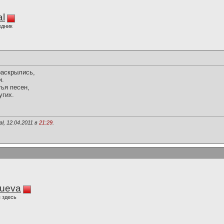
al
едник
раскрылись,
и.
тья песен,
угих.
l, 12.04.2011 в
21:29
.
lueva
 здесь