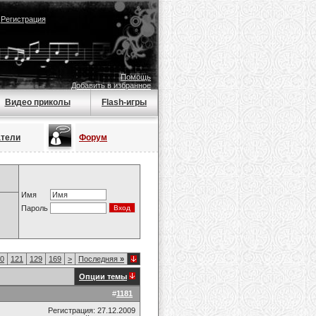
|
Регистрация
Помощь
Добавить в избранное
Видео приколы
Flash-игры
атели
Форум
Имя
Пароль
0
121
129
169
>
Последняя
»
Опции темы
#
1181
Регистрация: 27.12.2009