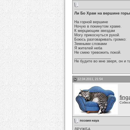
Ли Бо Храм на вершине горы
На горной вершине
Ночую в покинутом храме.
К мерцающим звездам
Могу прикоснуться рукой.
Боюсь разговаривать громко:
Земными словами
Я жителей неба
Не смею тревожить покой.
__________________
Не будите во мне зверя, он и т
12.04.2011, 21:54
fing
Собес
поэзия науа
ДРУЖБА