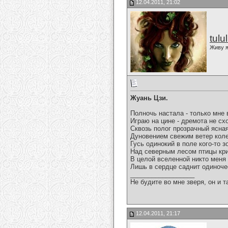
12.04.2011, 21:02
tulu
Живу я
Жуань Цзи.
Полночь настала - только мне 
Играю на цине - дремота не сх
Сквозь полог прозрачный ясная
Дуновением свежим ветер кол
Гусь одинокий в поле кого-то з
Над северным лесом птицы кри
В целой вселенной никто меня
Лишь в сердце саднит одиночес
__________________
Не будите во мне зверя, он и т
12.04.2011, 21:17