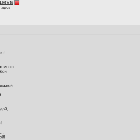
lueva
 здесь
ся!
до мною
обой
прежней
й
дой,
!
..
ой!