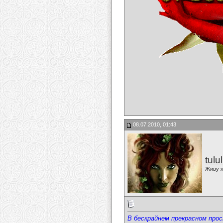
08.07.2010, 01:43
tulu
Живу я
В бескрайнем прекрасном про