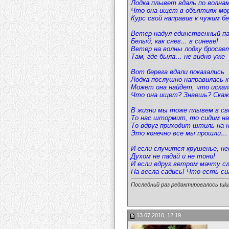
Лодка плывет вдаль по волн
Что она ищет в объятиях мо
Курс свой направив к чужим б
Ветер надул единственный п
Белый, как снег… в синеве!
Ветер на волны лодку бросае
Там, где была… не видно уже
Вот берега вдали показались
Лодка послушно направилась к
Может она найдет, что иска
Что она ищет? Знаешь? Ска
В жизни мы тоже плывем в св
То нас штормит, то сидим н
То вдруг приходит штиль на 
Это конечно все мы прошли…
И если случится крушенье, н
Духом не падай и не тони!
И если вдруг ветром мачту 
На весла садись! Что есть си
Последний раз редактировалось tulul
13.07.2010, 12:19