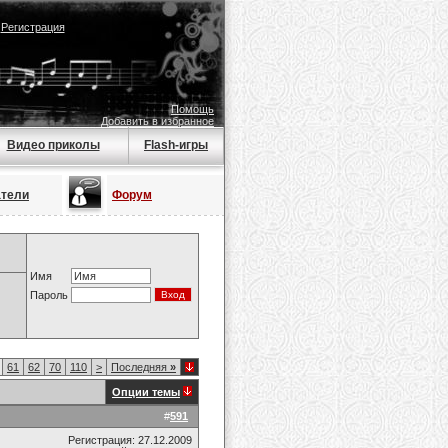
|
Регистрация
Помощь
Добавить в избранное
Видео приколы
Flash-игры
атели
Форум
Имя
Пароль
61
62
70
110
>
Последняя
»
Опции темы
#
591
Регистрация: 27.12.2009