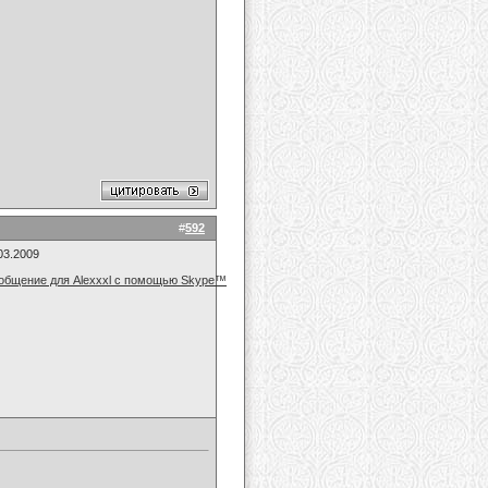
#
592
03.2009