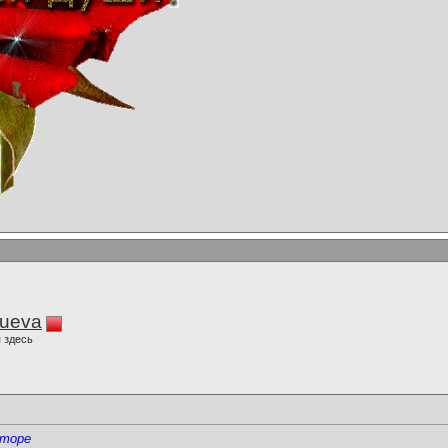
lueva
 здесь
сторе