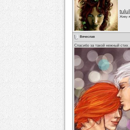
tulu
Живу я
Вячеслав
Спасибо за такой нежный стих..