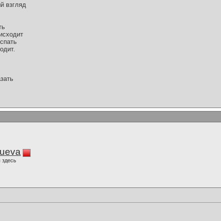
ый взгляд
ть
оисходит
 спать
одит.
азать
lueva
 здесь