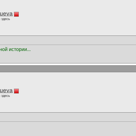
lueva
 здесь
ной истории...
lueva
 здесь