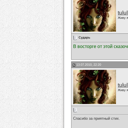
tulu
Живу я
Сударь
В восторге от этой сказоч
13.07.2010, 22:20
tulu
Живу я
Спасибо за приятный стих.