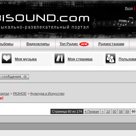
Вход
льбомы
Видеоклипы
Топ Радио
Радиостанции
Моя музыка
Моя страница
Пользов
портал
>
РАЗНОЕ
>
Культура и Искусство
я!
Страница 60 из 174
«
Первая
<
10
50
58
59
60