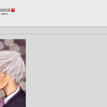
lueva
 здесь
.