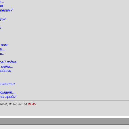
ам…
ря
ерегам?
арус
т
 ним
ла…
жи…
оей лодке
а мели…
неделю
есчастье
сломает…
лы греби!
ueva, 08.07.2010 в
01:45
.