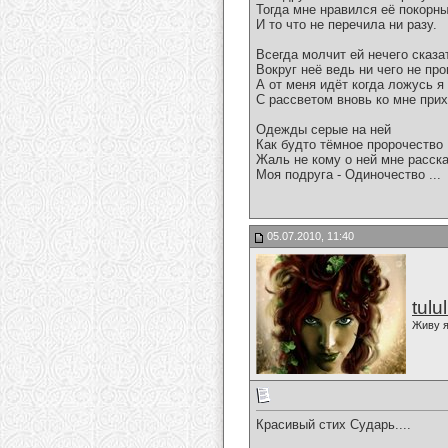
Тогда мне нравился её покорн
И то что не перечила ни разу.
Всегда молчит ей нечего сказа
Вокруг неё ведь ни чего не пр
А от меня идёт когда ложусь я
С рассветом вновь ко мне прих
Одежды серые на ней
Как будто тёмное пророчество
Жаль не кому о ней мне расск
Моя подруга - Одиночество ...
05.07.2010, 11:40
tulu
Живу я
Красивый стих Сударь....