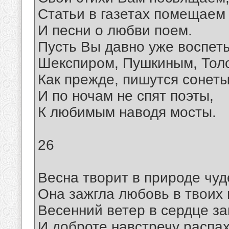
Статьи в газетах помещаем
И песни о любви поем.
Пусть Вы давно уже воспет
Шекспиром, Пушкиным, Тол
Как прежде, пишутся сонет
И по ночам не спят поэты,
К любимым наводя мосты.
26
Весна творит в природе чуд
Она зажгла любовь в твоих 
Весенний ветер в сердце за
И доброте навстречу распа