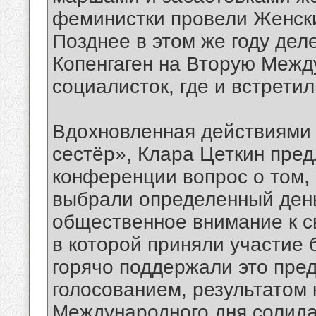
феминистки провели Женски
Позднее в этом же году дел
Копенгаген на Вторую Меж
социалисток, где и встрети
Вдохновленная действиями 
сестёр», Клара Цеткин пре
конференции вопрос о том,
выбрали определенный день,
общественное внимание к с
в которой приняли участие 
горячо поддержали это пр
голосованием, результатом 
Международного дня солида