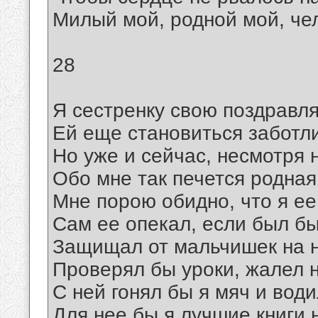
Милый мой, родной мой, че
28
Я сестренку свою поздравля
Ей еще становиться заботл
Но уже и сейчас, несмотря н
Обо мне так печется родная
Мне порою обидно, что я е
Сам ее опекал, если был бы
Защищал от мальчишек на 
Проверял бы уроки, жалел н
С ней гонял бы я мяч и води
Для нее бы я лучшие книги 