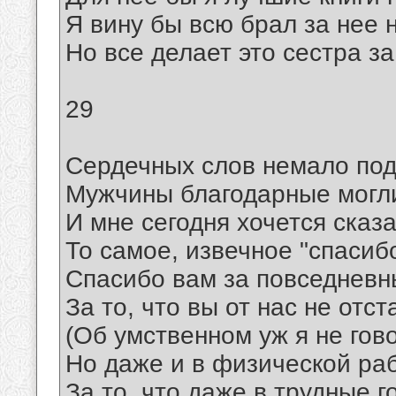
Я вину бы всю брал за нее н
Но все делает это сестра за
29
Сердечных слов немало по
Мужчины благодарные могл
И мне сегодня хочется сказ
То самое, извечное "спасибо
Спасибо вам за повседневн
За то, что вы от нас не отст
(Об умственном уж я не гов
Hо даже и в физической раб
За то, что даже в трудные г