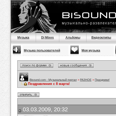
Музыка
Dj Mixes
Альбомы
Видеоклипы
Музыка пользователей
Моя музыка
Bisound.com - Музыкальный портал
>
РАЗНОЕ
>
Праздники!
Поздравления с 8 марта!
03.03.2009, 20:32