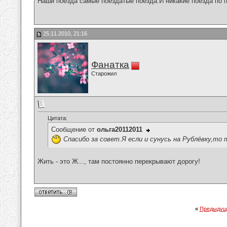
Наши поезда самые поездатые поезда.И никакие поезда по п
25.11.2010, 21:16
Фанатка
Старожил
Цитата:
Сообщение от
ольга20112011
Спасибо за совет.Я если и сунусь на Рублёвку,то 
Жить - это Ж..., там постоянно перекрывают дорогу!
«
Предыдущ