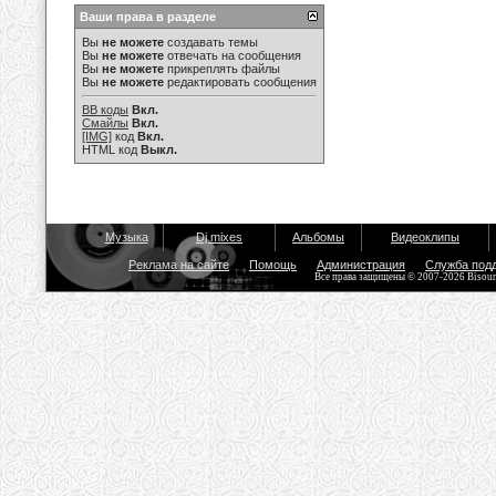
Ваши права в разделе
Вы
не можете
создавать темы
Вы
не можете
отвечать на сообщения
Вы
не можете
прикреплять файлы
Вы
не можете
редактировать сообщения
BB коды
Вкл.
Смайлы
Вкл.
[IMG]
код
Вкл.
HTML код
Выкл.
Музыка
Dj mixes
Альбомы
Видеоклипы
Реклама на сайте
Помощь
Администрация
Служба под
Все права защищены © 2007-2026 Bisou