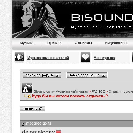
Музыка
Dj Mixes
Альбомы
Видеоклипы
Музыка пользователей
Моя музыка
Bisound.com - Музыкальный портал
>
РАЗНОЕ
>
Отдых и туризм
Куда бы вы хотели поехать отдыхать ?
27.10.2010, 20:42
delomelodav