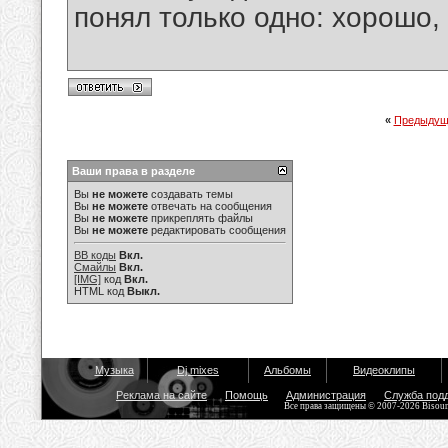
понял только одно: хорошо,
«
Предыдущ
Ваши права в разделе
Вы
не можете
создавать темы
Вы
не можете
отвечать на сообщения
Вы
не можете
прикреплять файлы
Вы
не можете
редактировать сообщения
BB коды
Вкл.
Смайлы
Вкл.
[IMG]
код
Вкл.
HTML код
Выкл.
Музыка
Dj mixes
Альбомы
Видеоклипы
Реклама на сайте
Помощь
Администрация
Служба под
Все права защищены © 2007-2026 Bisou