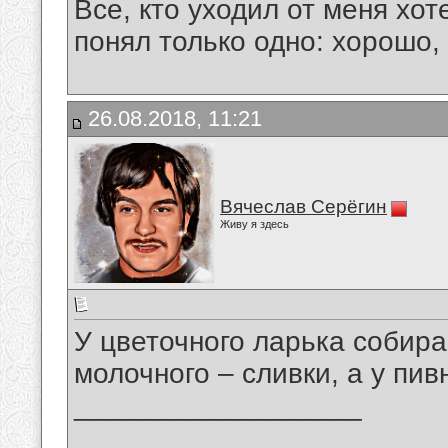
Все, кто уходил от меня хот
понял только одно: хорошо,
26.08.2018, 11:21
Вячеслав Серёгин
Живу я здесь
У цветочного ларька собира
молочного – сливки, а у пив
__________________
_______________________