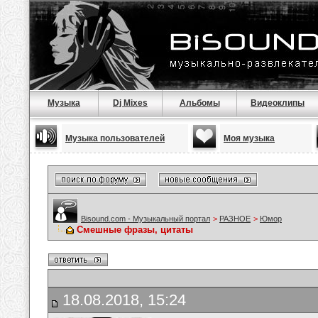
Музыка
Dj Mixes
Альбомы
Видеоклипы
Музыка пользователей
Моя музыка
Bisound.com - Музыкальный портал
>
РАЗНОЕ
>
Юмор
Смешные фразы, цитаты
18.08.2018, 15:24