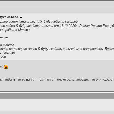
мухаметова
втор-исполнитель песни Я буду любить сильней.
р видео Я буду любить сильней от 11.12.2020г.,Russia,Россия,Респуб
й район,с.Малояз.
песне
ю к видео.
нное исполнение песни Я буду любить сильней мне понравилось. Благо
Вячеслав!
m6qg
ням
и, чтобы я что-то понял… а я понял только одно: хорошо, что они уходил