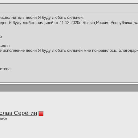
-исполнитель песни Я буду любить сильней.
део Я буду любить сильней от 11.12.2020г.,Russia,Россия,Республика Б
е
видео.
 исполнение песни Я буду любить сильней мне понравилось. Благодарю
етова
слав Серёгин
десь