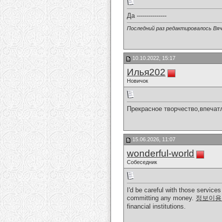
Да ---------------
Последний раз редактировалось Вяч
10.10.2022, 15:17
Илья202
Новичок
Прекрасное творчество,впечат
15.06.2026, 11:07
wonderful-world
Собеседник
I'd be careful with those servic
committing any money.
정보이용
financial institutions.