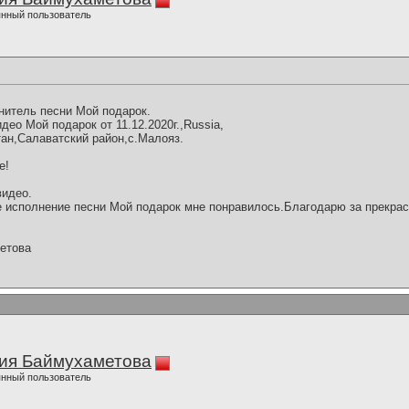
нный пользователь
нитель песни Мой подарок.
ео Мой подарок от 11.12.2020г.,Russia,
ан,Салаватский район,с.Малояз.
е!
видео.
 исполнение песни Мой подарок мне понравилось.Благодарю за прекрас
етова
ия Баймухаметова
нный пользователь