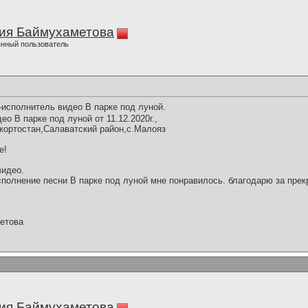
ия Баймухаметова
нный пользователь
исполнитель видео В парке под луной.
о В парке под луной от 11.12.2020г.,
кортостан,Салаватский район,с.Малояз
е!
видео.
полнение песни В парке под луной мне понравилось. благодарю за прек
етова
ия Баймухаметова