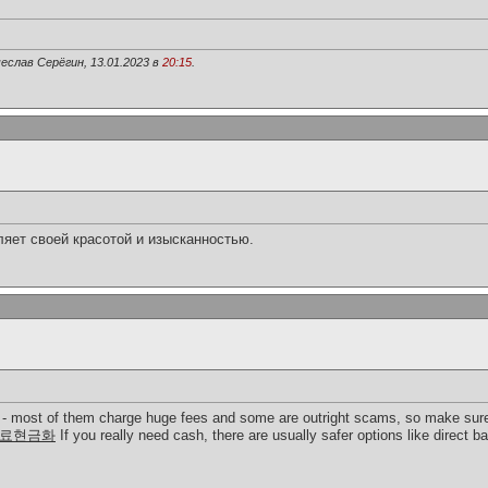
еслав Серёгин, 13.01.2023 в
20:15
.
ляет своей красотой и изысканностью.
es - most of them charge huge fees and some are outright scams, so make sure 
료현금화
If you really need cash, there are usually safer options like direct ba