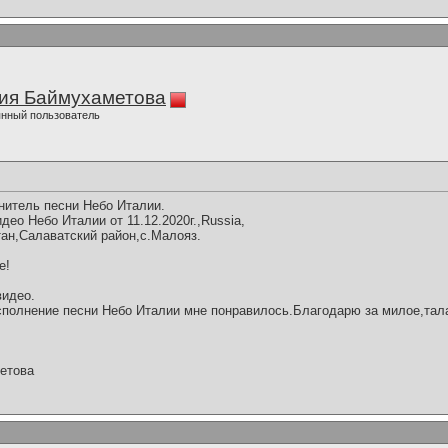
ия Баймухаметова
нный пользователь
нитель песни Небо Италии.
ео Небо Италии от 11.12.2020г.,Russia,
ан,Салаватский район,с.Малояз.
е!
видео.
полнение песни Небо Италии мне понравилось.Благодарю за милое,тал
етова