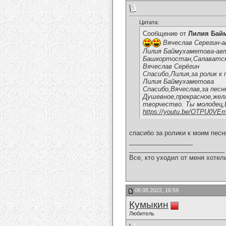
Цитата:
Сообщение от
Лилия Бай
Вячеслав Серегин-а
Лилия Баймухаметова-авто
Башкортостан,Салаватски
Вячеслав Серёгин
Спасибо,Лилия,за ролик к 
Лилия Баймухаметова
Спасибо,Вячеслав,за песн
Душевное,прекрасное,жела
творчество. Ты молодец,
https://youtu.be/OTPU0VE
спасибо за ролики к моим пес
__________________
___________________________
Все, кто уходил от меня хотел
08.08.2022, 16:59
Кумыкин
Любитель