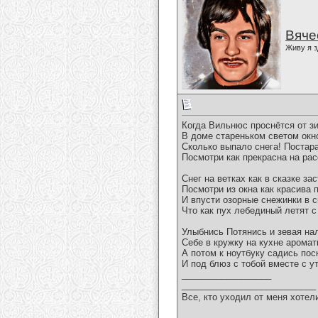
Вяче
Живу я з
Когда Вильнюс проснётся от з
В доме стареньком светом окно
Сколько выпало снега! Постар
Посмотри как прекрасна на рас
Снег на ветках как в сказке з
Посмотри из окна как красива 
И впусти озорные снежинки в 
Что как пух лебединый летят с
Улыбнись Потянись и зевая на
Себе в кружку на кухне аромат
А потом к ноутбуку садись пос
И под блюз с тобой вместе с у
__________________
___________________________
Все, кто уходил от меня хотел