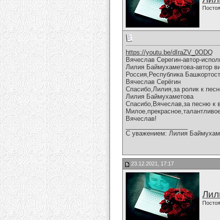
Постоя
https://youtu.be/dIraZV_0ODQ
Вячеслав Серегин-автор-испол
Лилия Баймухаметова-автор вид
Россия,Республика Башкортост
Вячеслав Серёгин
Спасибо,Лилия,за ролик к песн
Лилия Баймухаметова
Спасибо,Вячеслав,за песню к 
Милое,прекрасное,талантливое
Вячеслав!
__________________
С уважением: Лилия Баймухам
23.12.2021, 17:17
Лил
Постоя