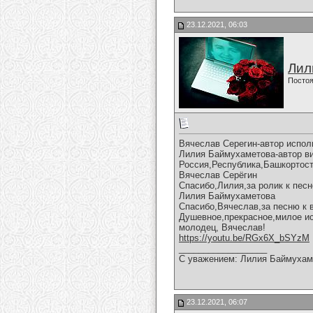
23.12.2021, 06:03
Лил
Постоя
Вячеслав Серегин-автор испол
Лилия Баймухаметова-автор вид
Россия,Республика,Башкортост
Вячеслав Серёгин
Спасибо,Лилия,за ролик к песн
Лилия Баймухаметова
Спасибо,Вячеслав,за песню к 
Душевное,прекрасное,милое ис
молодец, Вячеслав!
https://youtu.be/RGx6X_bSYzM
__________________
С уважением: Лилия Баймухам
23.12.2021, 06:07