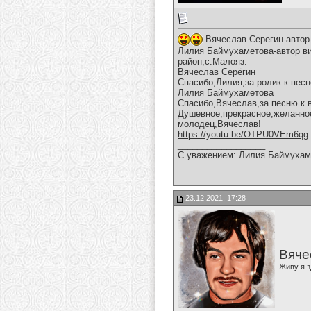
Вячеслав Серегин-автор
Лилия Баймухаметова-автор ви
район,с.Малояз.
Вячеслав Серёгин
Спасибо,Лилия,за ролик к песн
Лилия Баймухаметова
Спасибо,Вячеслав,за песню к 
Душевное,прекрасное,желанное
молодец,Вячеслав!
https://youtu.be/OTPU0VEm6qg
__________________
С уважением: Лилия Баймухам
23.12.2021, 17:28
Вяче
Живу я з