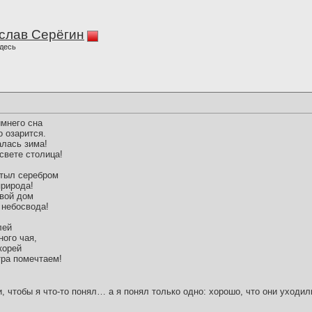
слав Серёгин
десь
имнего сна
 озарится.
алась зима!
свете столица!
астыл серебром
природа!
свой дом
 небосвода!
лей
ного чая,
корей
тра помечтаем!
и, чтобы я что-то понял… а я понял только одно: хорошо, что они уходил