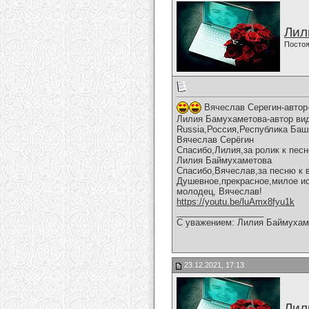
Лил
Постоя
Вячеслав Серегин-автор-
Лилия Бамухаметова-автор виде
Russia,Россия,Республика Баш
Вячеслав Серёгин
Спасибо,Лилия,за ролик к песн
Лилия Баймухаметова
Спасибо,Вячеслав,за песню к 
Душевное,прекрасное,милое ис
молодец, Вячеслав!
https://youtu.be/luAmx8fyu1k
__________________
С уважением: Лилия Баймухам
23.12.2021, 17:13
Лил