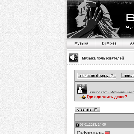
Музыка
Dj Mixes
А
Музыка пользователей
Bisound.com - Музыкальный 
Где одолжить денег?
07.01.2023, 14:09
Dylsineya-