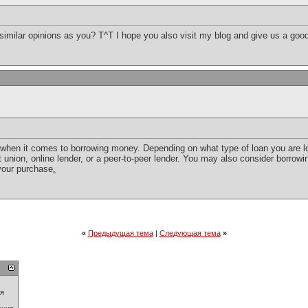
similar opinions as you? T^T I hope you also visit my blog and give us a goo
 when it comes to borrowing money. Depending on what type of loan you are lo
union, online lender, or a peer-to-peer lender. You may also consider borrowi
 your purchase
.
«
Предыдущая тема
|
Следующая тема
»
ия