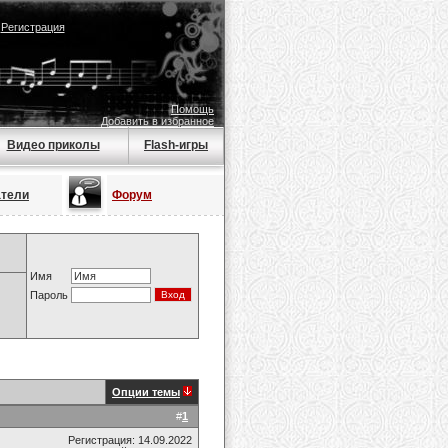
|
Регистрация
Помощь
Добавить в избранное
Видео приколы
Flash-игры
атели
Форум
Имя
Пароль
Опции темы
#
1
Регистрация: 14.09.2022