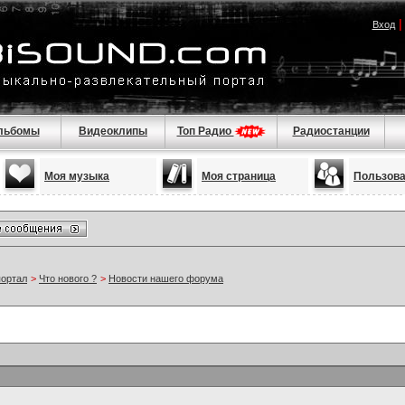
Вход
льбомы
Видеоклипы
Топ Радио
Радиостанции
Моя музыка
Моя страница
Пользов
портал
>
Что нового ?
>
Новости нашего форума