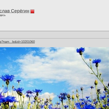
слав Серёгин
десь
hp?nam...le&id=10201060