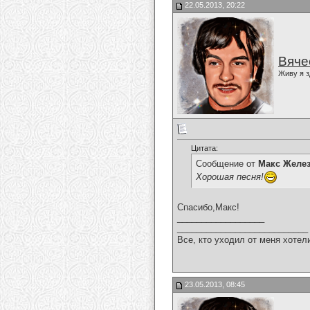
22.05.2013, 20:22
Вяче
Живу я з
Цитата:
Сообщение от
Макс Желе
Хорошая песня!
Спасибо,Макс!
__________________
___________________________
Все, кто уходил от меня хотел
23.05.2013, 08:45