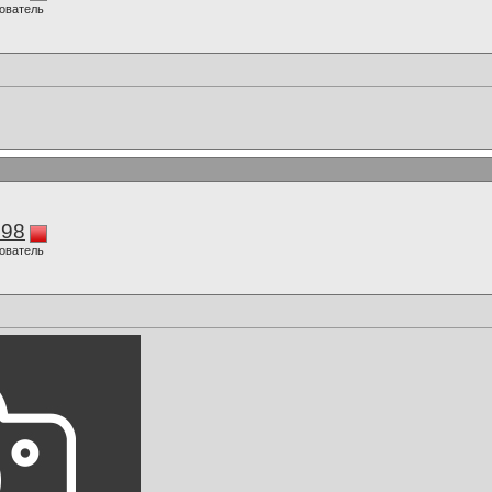
ователь
298
ователь