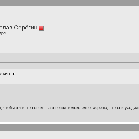
слав Серёгин
десь
зякин
и, чтобы я что-то понял… а я понял только одно: хорошо, что они уходил