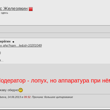
с Железякин
 здесь
ерёгин
ex.php?nam...le&id=10201049
)
...
дератор - лопух, но аппаратура при нё
жаву обидно
ueva, 14.06.2013 в
09:32
. Причина: большое цитирование