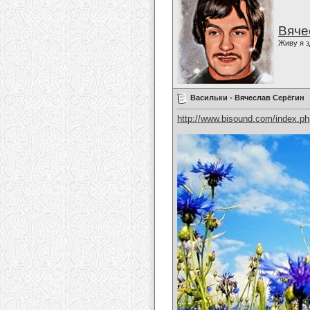
Вяче
Живу я з
Васильки - Вячеслав Серёгин
http://www.bisound.com/index.p