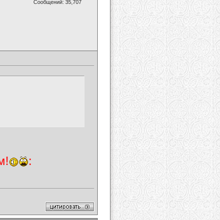
Сообщений: 35,707
м!
: