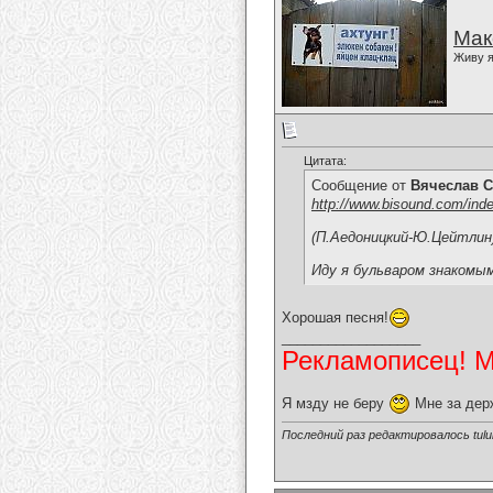
Мак
Живу я
Цитата:
Сообщение от
Вячеслав С
http://www.bisound.com/ind
(П.Аедоницкий-Ю.Цейтлин
Иду я бульваром знакомым
Хорошая песня!
__________________
Рекламописец! Мо
Я мзду не беру
Мне за дер
Последний раз редактировалось tulul