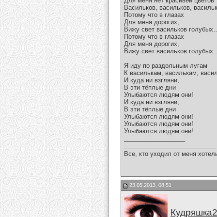
Для меня нет красивей цветов
Васильков, васильков, васильк
Потому что в глазах
Для меня дорогих,
Вижу свет васильков голубых
Потому что в глазах
Для меня дорогих,
Вижу свет васильков голубых
Я иду по раздольным лугам
К василькам, василькам, васи
И куда ни взгляни,
В эти тёплые дни
Улыбаются людям они!
И куда ни взгляни,
В эти тёплые дни
Улыбаются людям они!
Улыбаются людям они!
Улыбаются людям они!
__________________
___________________________
Все, кто уходил от меня хотел
23.05.2013, 08:51
Кудряшка