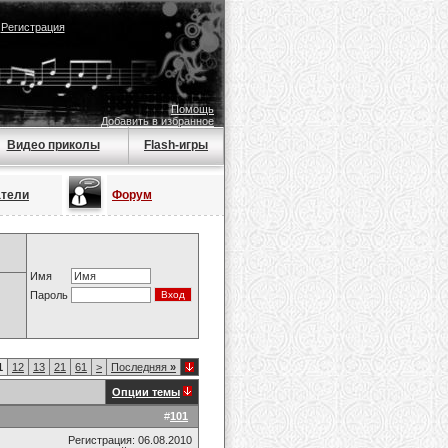
|
Регистрация
Помощь
Добавить в избранное
Видео приколы
Flash-игры
атели
Форум
Имя
Пароль
1
12
13
21
61
>
Последняя
»
Опции темы
#
101
Регистрация: 06.08.2010