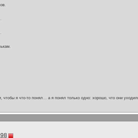
ов.
…
…
лькам.
и, чтобы я что-то понял… а я понял только одно: хорошо, что они уходил
298