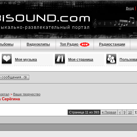
Вход
льбомы
Видеоклипы
Топ Радио
Радиостанции
Моя музыка
Моя страница
Пользов
портал
>
Ваше творчество
а Серёгина
Страница 11 из 393
«
Первая
<
9
10
1